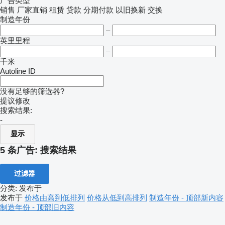
广告类型
销售
厂家直销
租赁
贷款
分期付款
以旧换新
交换
制造年份
–
英里里程
–
千米
Autoline ID
没有足够的筛选器?
提议修改
搜索结果:
-
显示
5 条广告:
搜索结果
过滤器
分类
:
发布于
发布于
价格由高到低排列
价格从低到高排列
制造年份 - 顶部新内容
制造年份 - 顶部旧内容