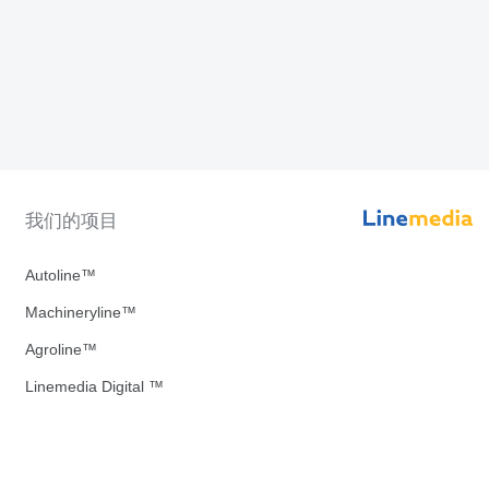
我们的项目
Autoline™
Machineryline™
Agroline™
Linemedia Digital ™