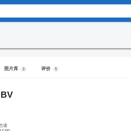
照片库
评价
3
5
 BV
荷兰语
 17:00