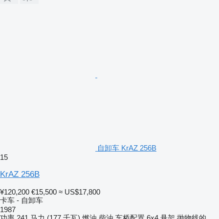
自卸车 KrAZ 256B
15
KrAZ 256B
¥120,200
€15,500
≈ US$17,800
卡车 - 自卸车
1987
功率
241 马力 (177 千瓦)
燃油
柴油
车桥配置
6x4
悬架
抛物线的