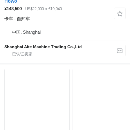
Howo
¥148,500
US$22,000
≈ €19,040
卡车 - 自卸车
中国, Shanghai
Shanghai Aite Machine Trading Co.,Ltd