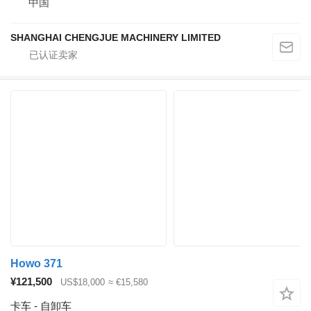
中国
SHANGHAI CHENGJUE MACHINERY LIMITED
Howo 371
¥121,500
US$18,000
≈ €15,580
卡车 - 自卸车