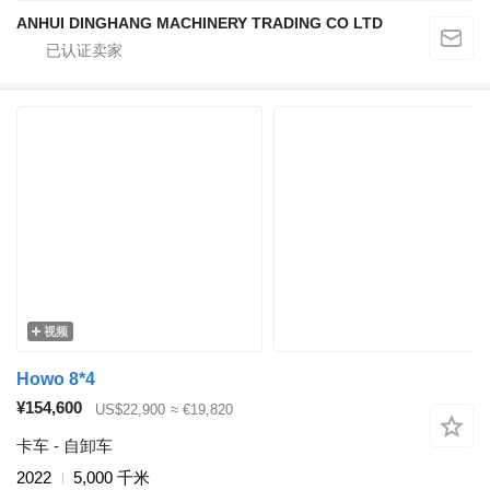
ANHUI DINGHANG MACHINERY TRADING CO LTD
视频
Howo 8*4
¥154,600
US$22,900
≈ €19,820
卡车 - 自卸车
2022
5,000 千米