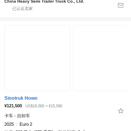
China Heavy Semi Trailer Truck Co., Ltd.
Sinotruk Howo
¥121,500
US$18,000
≈ €15,580
卡车 - 自卸车
2025
Euro 2