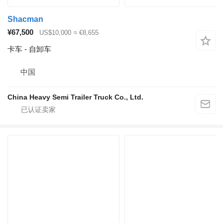
Shacman
¥67,500
US$10,000
≈ €8,655
卡车 - 自卸车
中国
China Heavy Semi Trailer Truck Co., Ltd.