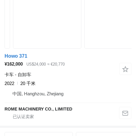
Howo 371
¥162,000
US$24,000
≈ €20,770
卡车 - 自卸车
2022
20 千米
中国, Hanghzou, Zhejiang
ROME MACHINERY CO., LIMITED