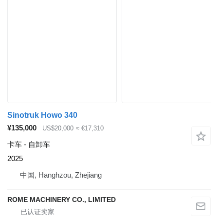
Sinotruk Howo 340
¥135,000
US$20,000
≈ €17,310
卡车 - 自卸车
2025
中国, Hanghzou, Zhejiang
ROME MACHINERY CO., LIMITED