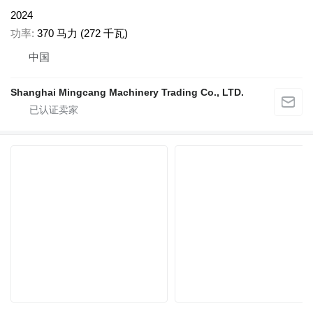
2024
功率
370 马力 (272 千瓦)
中国
Shanghai Mingcang Machinery Trading Co., LTD.