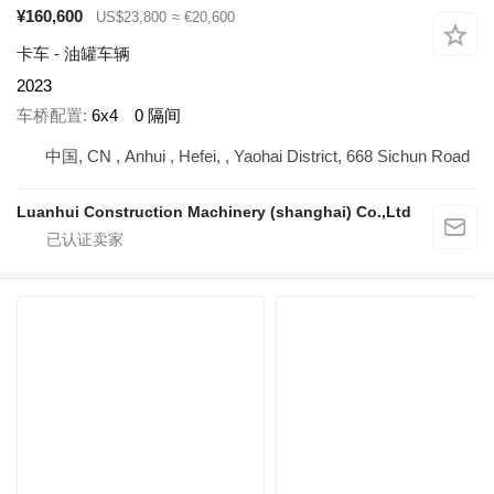
¥160,600
US$23,800
≈ €20,600
卡车 - 油罐车辆
2023
车桥配置
6x4
0 隔间
中国, CN , Anhui , Hefei, , Yaohai District, 668 Sichun Road
Luanhui Construction Machinery (shanghai) Co.,Ltd