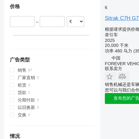
价格
6
Sitrak C7H G
–
根据请求提供价
牵引车
2025
20,000 千米
功率
480 马力 (3
中国
广告类型
FOREVER VEHI
联系卖方
销售
厂家直销
销售机械还是车
租赁
您可以与我们合
贷款
发布您的广
分期付款
以旧换新
交换
情况