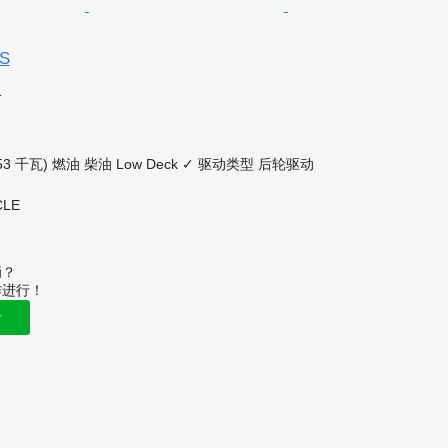
7S
格
53 千瓦)
燃油
柴油
Low Deck
✓
驱动类型
后轮驱动
CLE
辆？
作进行！
告