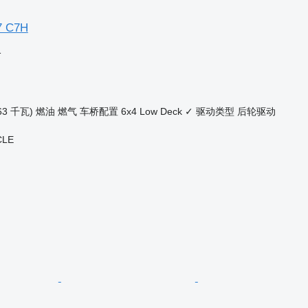
7 C7H
格
63 千瓦)
燃油
燃气
车桥配置
6x4
Low Deck
✓
驱动类型
后轮驱动
CLE