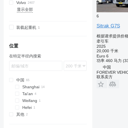
Volvo
XF
S-Way
TGA
Arocs
389
D Wide
K-series
F3000
375
C7H
1491
Phoenix
Crafter
显示全部
XG
Stralis
TGE
Atego
G-series
L-series
H3000
380
G7
T-series
LT
A-series
4900
6
T-Way
TGL
Axor
K-series
LB
M3000
C7H
C
Trakker
TGM
LK
Kerax
P-series
X3000
Max
F88
Sitrak G7S
装载起重机
Turbostar
TGS
MB
Magnum
R-series
X5000
NX
F89
根据请求提供价
X-Way
TGX
S-Class
Major
S-series
X6000
T5G
FE
牵引车
SK
Manager
T-series
T7H
FH
位置
2025
SL-Class
Mascott
FL
20,000 千米
Euro 6
在特定半径内搜索
Sprinter
Master
FM
功率
460 马力 (3
Zetros
Premium
FMX
中国
eActros
T-series
G-series
FOREVER VEHI
联系卖方
L-series
中国
N-series
Shanghai
PL
Tai'an
S-series
Weifang
VNL
Hefei
其他
乌克兰