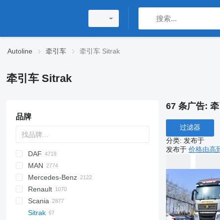
Autoline
牵引车
牵引车 Sitrak
牵引车 Sitrak
67 条广告:
牵
品牌
过滤器
分类
:
发布于
发布于
价格由高
DAF
HD
MAN
AS
SLT
CA
1848
Auman
CL
700
GENLYON
A-series
Daily
7600
5410
T-series
Mercedes-Benz
CF
J7
Cargo
BJ
Cascadia
ZZ
EuroCargo
8600
W-series
F90
543205
CH
Renault
LF
JH6
E-series
EuroStar
ProStar
KAT
F-series
A-Class
Canter
Cabstar
377
Scania
Pony
F-MAX
Eurotech
Lion's series
R-series
Actros
386
C-series
ROC
Sitrak
XD
Transit
Magirus
NL series
Antos
387
D-series
G-series
F2000
371