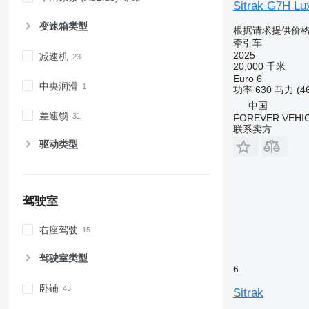
Sitrak G7H Lux
变速箱类型
根据请求提供价
牵引车
2025
减速机
20,000 千米
Euro 6
中央润滑
功率
630 马力 (4
中国
差速锁
FOREVER VEHI
联系卖方
驱动类型
驾驶室
右座驾驶
驾驶室类型
6
卧铺
Sitrak