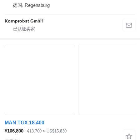
德国, Regensburg
Kornprobst GmbH
MAN TGX 18.400
¥106,800
€13,700
≈ US$15,830