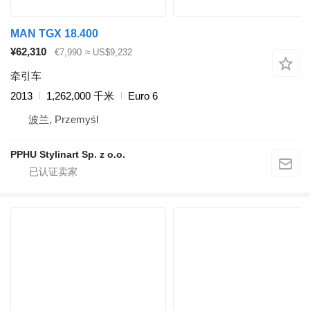
MAN TGX 18.400
¥62,310
€7,990
≈ US$9,232
牵引车
2013
1,262,000 千米
Euro 6
波兰, Przemyśl
PPHU Stylinart Sp. z o.o.