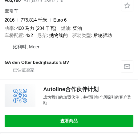
¥85,790
€11,000
≈ US$12,710
牵引车
2016
775,814 千米
Euro 6
功率
400 马力 (294 千瓦)
燃油
柴油
车桥配置
4x2
悬架
抛物线的
驱动类型
后轮驱动
比利时, Meer
GA den Otter bedrijfsauto’s BV
Autoline合作伙伴计划
成为我们的加盟伙伴，并得到每个所吸引的客户奖
励
查看商品