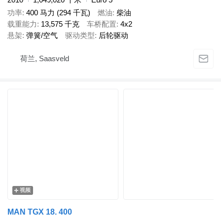
功率
400 马力 (294 千瓦)
燃油
柴油
载重能力
13,575 千克
车桥配置
4x2
悬架
弹簧/空气
驱动类型
后轮驱动
荷兰, Saasveld
视频
MAN TGX 18. 400