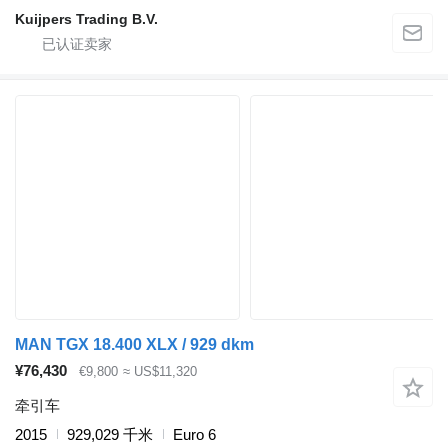
Kuijpers Trading B.V.
MAN TGX 18.400 XLX / 929 dkm
¥76,430
€9,800
≈ US$11,320
牵引车
2015
929,029 千米
Euro 6