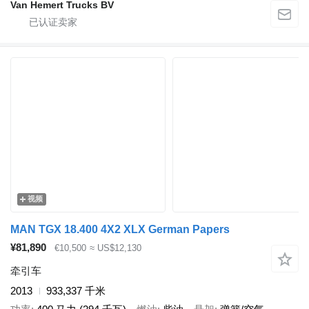
Van Hemert Trucks BV
视频
MAN TGX 18.400 4X2 XLX German Papers
¥81,890
€10,500
≈ US$12,130
牵引车
2013
933,337 千米