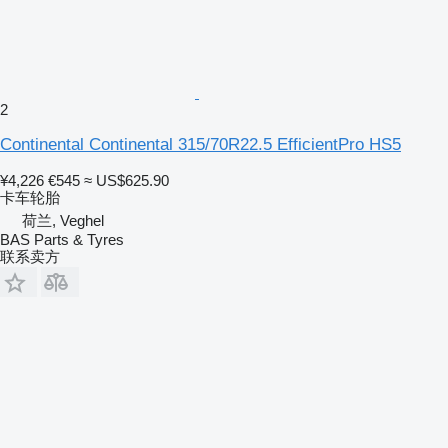
2
Continental Continental 315/70R22.5 EfficientPro HS5
¥4,226
€545
≈ US$625.90
卡车轮胎
荷兰, Veghel
BAS Parts & Tyres
联系卖方