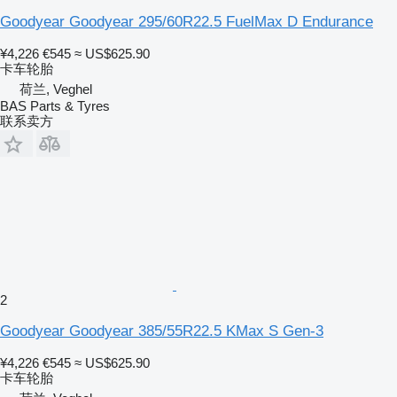
Goodyear Goodyear 295/60R22.5 FuelMax D Endurance
¥4,226
€545
≈ US$625.90
卡车轮胎
荷兰, Veghel
BAS Parts & Tyres
联系卖方
2
Goodyear Goodyear 385/55R22.5 KMax S Gen-3
¥4,226
€545
≈ US$625.90
卡车轮胎