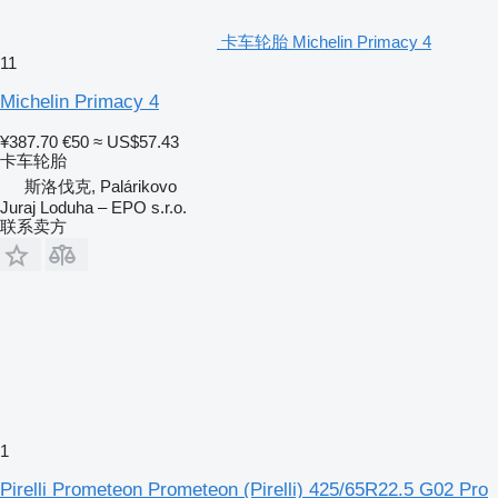
卡车轮胎 Michelin Primacy 4
11
Michelin Primacy 4
¥387.70
€50
≈ US$57.43
卡车轮胎
斯洛伐克, Palárikovo
Juraj Loduha – EPO s.r.o.
联系卖方
1
Pirelli Prometeon Prometeon (Pirelli) 425/65R22.5 G02 Pro