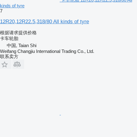
kinds of tyre
7
12R20,12R22.5,318/80 All kinds of tyre
根据请求提供价格
卡车轮胎
中国, Taian Shi
Weifang Changjiu International Trading Co., Ltd.
联系卖方