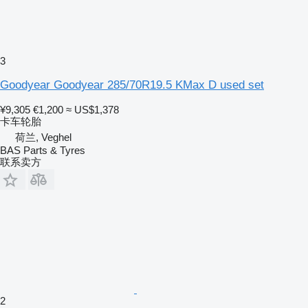
3
Goodyear Goodyear 285/70R19.5 KMax D used set
¥9,305
€1,200
≈ US$1,378
卡车轮胎
荷兰, Veghel
BAS Parts & Tyres
联系卖方
2