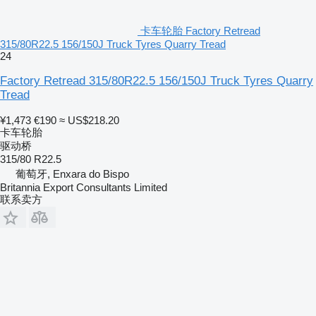
卡车轮胎 Factory Retread
315/80R22.5 156/150J Truck Tyres Quarry Tread
24
Factory Retread 315/80R22.5 156/150J Truck Tyres Quarry
Tread
¥1,473
€190
≈ US$218.20
卡车轮胎
驱动桥
315/80 R22.5
葡萄牙, Enxara do Bispo
Britannia Export Consultants Limited
联系卖方