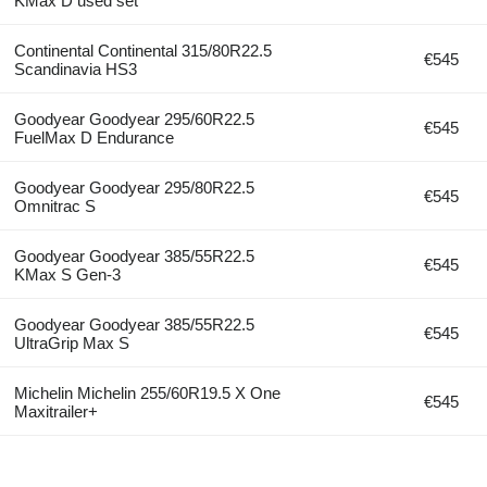
KMax D used set
Continental Continental 315/80R22.5
€545
Scandinavia HS3
Goodyear Goodyear 295/60R22.5
€545
FuelMax D Endurance
Goodyear Goodyear 295/80R22.5
€545
Omnitrac S
Goodyear Goodyear 385/55R22.5
€545
KMax S Gen-3
Goodyear Goodyear 385/55R22.5
€545
UltraGrip Max S
Michelin Michelin 255/60R19.5 X One
€545
Maxitrailer+