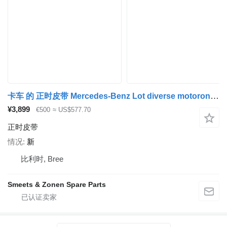
卡车 的 正时皮带 Mercedes-Benz Lot diverse motoronderdelen mercedes
¥3,899
€500
≈ US$577.70
正时皮带
情况
新
比利时, Bree
Smeets & Zonen Spare Parts