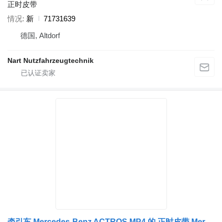
正时皮带
情况
新
71731639
德国, Altdorf
Nart Nutzfahrzeugtechnik
牵引车 Mercedes-Benz ACTROS MP4 的 正时皮带 Mercedes-Benz V-RIB RIEM (2630MM) 4719935896