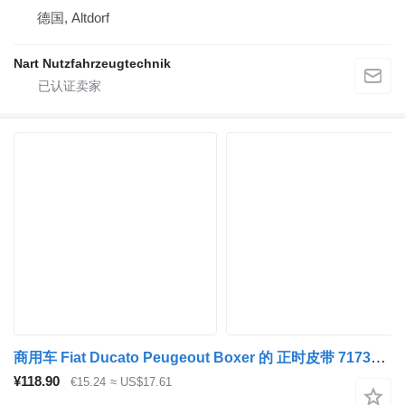
德国, Altdorf
Nart Nutzfahrzeugtechnik
商用车 Fiat Ducato Peugeout Boxer 的 正时皮带 71731639
¥118.90
€15.24
≈ US$17.61