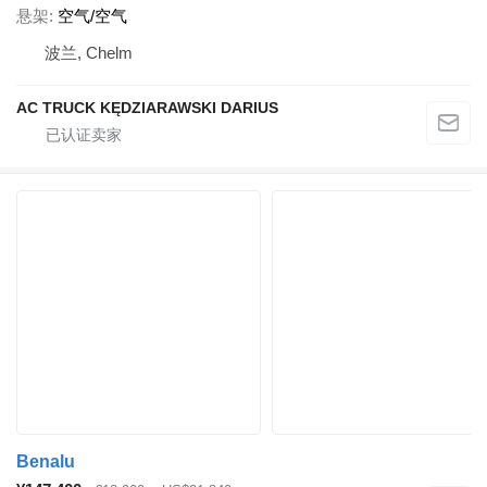
悬架
空气/空气
波兰, Chelm
AC TRUCK KĘDZIARAWSKI DARIUS
Benalu