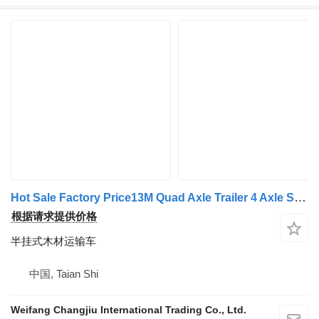
Hot Sale Factory Price13M Quad Axle Trailer 4 Axle Semi Flatbed
根据请求提供价格
半挂式木材运输车
中国, Taian Shi
Weifang Changjiu International Trading Co., Ltd.