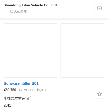
Shandong Titan Vehicle Co., Ltd.
Schwarzmüller S01
¥60,750
€7,790
≈ US$9,001
半挂式木材运输车
2011