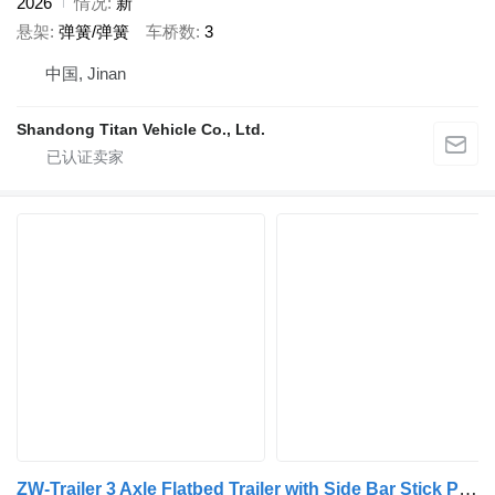
2026
情况
新
悬架
弹簧/弹簧
车桥数
3
中国, Jinan
Shandong Titan Vehicle Co., Ltd.
ZW-Trailer 3 Axle Flatbed Trailer with Side Bar Stick Pipe