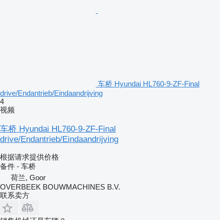
车桥 Hyundai HL760-9-ZF-Final
drive/Endantrieb/Eindaandrijving
4
视频
车桥 Hyundai HL760-9-ZF-Final
drive/Endantrieb/Eindaandrijving
根据请求提供价格
备件 - 车桥
荷兰, Goor
OVERBEEK BOUWMACHINES B.V.
联系卖方