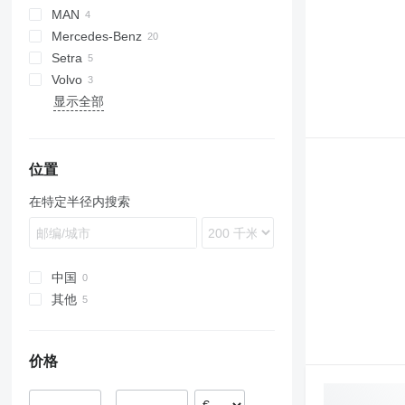
MAN
Daily
Visigo
Mercedes-Benz
Evadys
IRIZAR
Setra
Mago
Integro
Navigo
Volvo
O-series
S-series
Prestij
Futura
显示全部
Sprinter
Tourismo
位置
在特定半径内搜索
中国
其他
乌克兰
价格