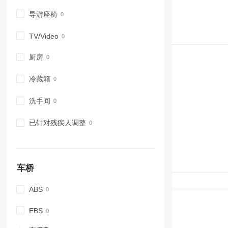
导游座椅
TV/Video
厨房
冷藏箱
洗手间
已针对残疾人调整
车桥
ABS
EBS