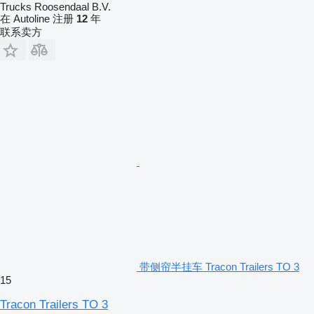
Trucks Roosendaal B.V.
在 Autoline 注册
12
年
联系卖方
带侧帘半挂车 Tracon Trailers TO 3
15
Tracon Trailers TO 3