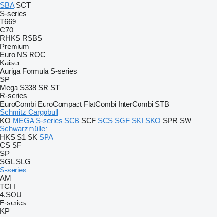
SBA
SCT
S-series
T669
C70
RHKS
RSBS
Premium
Euro
NS
ROC
Kaiser
Auriga
Formula
S-series
SP
Mega
S338
SR
ST
R-series
EuroCombi
EuroCompact
FlatCombi
InterCombi
STB
Schmitz Cargobull
KO
MEGA
S-series
SCB
SCF
SCS
SGF
SKI
SKO
SPR
SW
Schwarzmüller
HKS
S1
SK
SPA
CS
SF
SP
SGL
SLG
S-series
AM
TCH
4.SOU
F-series
KP