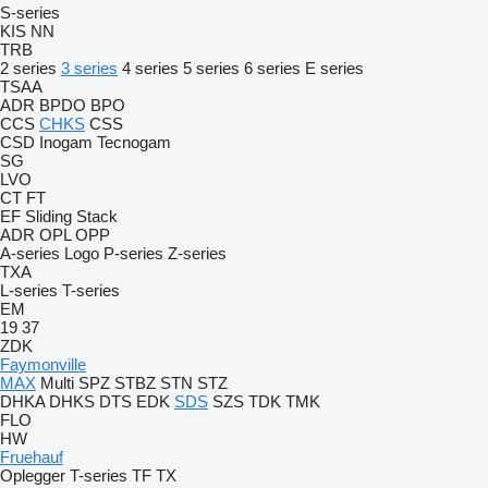
S-series
KIS
NN
TRB
2 series
3 series
4 series
5 series
6 series
E series
TSAA
ADR
BPDO
BPO
CCS
CHKS
CSS
CSD
Inogam
Tecnogam
SG
LVO
CT
FT
EF
Sliding
Stack
ADR
OPL
OPP
A-series
Logo
P-series
Z-series
TXA
L-series
T-series
EM
19
37
ZDK
Faymonville
MAX
Multi
SPZ
STBZ
STN
STZ
DHKA
DHKS
DTS
EDK
SDS
SZS
TDK
TMK
FLO
HW
Fruehauf
Oplegger
T-series
TF
TX