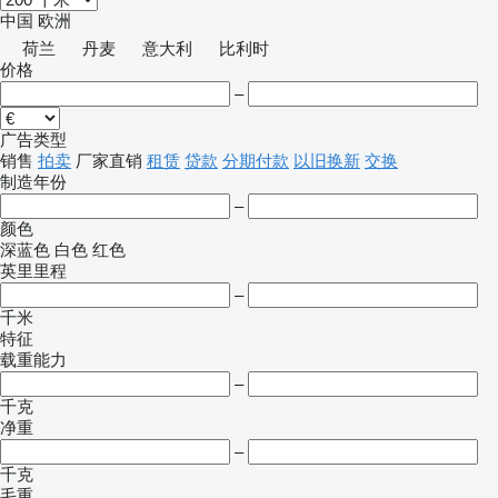
中国
欧洲
荷兰
丹麦
意大利
比利时
价格
–
广告类型
销售
拍卖
厂家直销
租赁
贷款
分期付款
以旧换新
交换
制造年份
–
颜色
深蓝色
白色
红色
英里里程
–
千米
特征
载重能力
–
千克
净重
–
千克
毛重