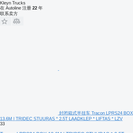
Kleyn Trucks
在 Autoline 注册
22
年
联系卖方
封闭箱式半挂车 Tracon LPRS24 BOX
13.6M | TRIDEC STUURAS * 2.5T LAADKLEP * LIFTAS * LZV
33