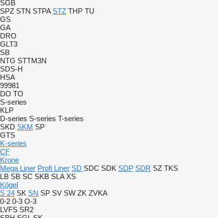
SGB
SPZ
STN
STPA
STZ
THP
TU
GS
GA
DRO
GLT3
SB
NTG
STTM3N
SDS-H
HSA
99981
DO
TO
S-series
KLP
D-series
S-series
T-series
SKD
SKM
SP
GTS
K-series
CF
Krone
Mega Liner
Profi Liner
SD
SDC
SDK
SDP
SDR
SZ
TKS
LB
SB
SC
SKB
SLA
XS
Kögel
S 24
SK
SN
SP
SV
SW
ZK
ZVKA
0-2
0-3
O-3
LVFS
SR2
SBH
SGL
SK