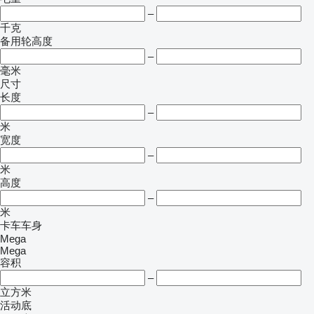
–
千克
备用轮高度
–
毫米
尺寸
长度
–
米
宽度
–
米
高度
–
米
卡车车身
Mega
Mega
容积
–
立方米
活动底