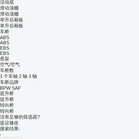
活动底
滑动顶棚
滑动顶棚
举升后厢板
举升后厢板
车桥
ABS
ABS
EBS
EBS
悬架
空气/空气
车桥数
1 个车轴
2 轴
3 轴
车桥品牌
BPW
SAF
提升桥
提升桥
转向桥
转向桥
没有足够的筛选器?
提议修改
搜索结果:
-