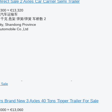
irect Sale 2 Axles Car Carrier Semi Trailer
,300
≈ €13,320
小汽车运输车
0 千克
悬架
弹簧/弹簧
车桥数
2
ity, Shandong Province
utomobile Co.,Ltd
r Sale
s Brand New 3 Axles 40 Tons Tipper Trailer For Sale
,000
≈ €13,060