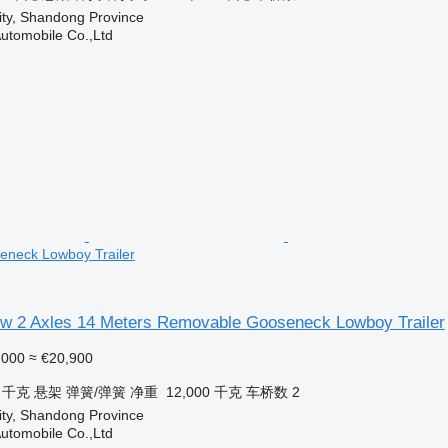
ity, Shandong Province
utomobile Co.,Ltd
neck Lowboy Trailer
w 2 Axles 14 Meters Removable Gooseneck Lowboy Trailer
,000
≈ €20,900
0 千克
悬架
弹簧/弹簧
净重
12,000 千克
车桥数
2
ity, Shandong Province
utomobile Co.,Ltd