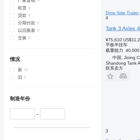
厂家直销
租赁
Drop Side Trailer
贷款
4
分期付款
Tank 3 Axles 4
以旧换新
交换
¥75,610
US$11,
平板半挂车
载重能力
40,00
中国, Jining C
情况
Shandong Tank A
联系卖方
新
旧
制造年份
–
3