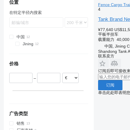
SKI
位置
Fence Cargo Trai
SKO
4
在特定半径内搜索
SPR
Tank Brand Ne
SW
¥77,640
US$11,
平板半挂车
中国
载重能力
40,00
Jining
中国, Jining C
Shandong Tank A
联系卖方
价格
订阅后即可接收
–
订阅
单击此处即表明
广告类型
销售