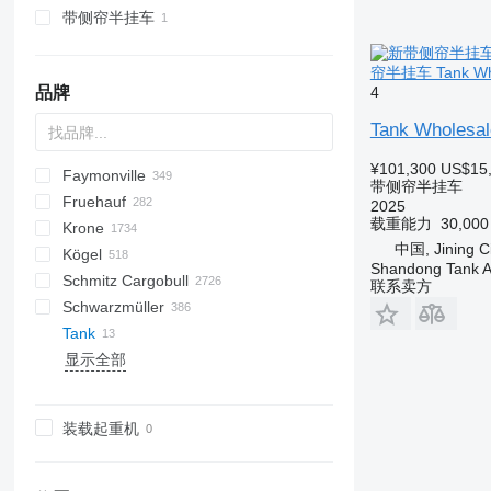
带侧帘半挂车
帘半挂车 Tank Whole
品牌
4
Tank Wholesale
¥101,300
US$15
Faymonville
S44315CHC
OKA
AS
SFCL
HTS
Agriliner
N-series
S-series
KIS
2 series
TSAA
ADR
CCS
CSD
SG
LVO
CT
EF
ADR
A-series
TXA
L-series
EM
19
ZDK
带侧帘半挂车
Fruehauf
OKHS
PS
Bulkliner
SAPL
NN
3 series
BPA
CHKS
Inogam
FT
Sliding
OPL
Logo
T-series
37
MAX
DHKA
FLO
HW
2025
载重能力
30,00
Krone
OKS
C-series
4 series
BPDO
CSS
Tecnogam
Stack
OPP
P-series
Multi
DHKS
Oplegger
SGB
SPZ
GS
GA
DRO
GLT3
SB
NTG
SDS-H
HSA
99981
DO
S-series
KLP
D-series
SKD
GTS
K-series
CF
中国, Jining C
Kögel
Jumboliner
5 series
BPO
Z-series
SPZ
DK
T-series
STN
STTM3N
TO
S-series
SKM
Mega Liner
LB
Shandong Tank A
Schmitz Cargobull
Landliner
6 series
STBZ
DTS
TF
STPA
T-series
SP
Profi Liner
SB
S 24
0-2
LVFS
SBH
LTF
SBS
HTM
Eurolohr
TGA
MAX100
MAC
MNL
G-series
SA
SD
MPG
AM
EURO
TRS
K-series
SPL
SMR
T-series
ONCR
EURO
S-series
EDK
OGT
ET3
NPL
SBA
S-series
C70
RHKS
Premium
Euro
Kaiser
Auriga
SP
Mega
R-series
EuroCombi
联系卖方
Schwarzmüller
Optiliner
E series
STN
EDK
TX
STZ
SD
SC
SK
0-3
SR2
SGL
LTP
MHKS
SL
MPS
SVF
MCO
OL
SXD
NS
SCT
RSBS
NS
Formula
S338
EuroCompact
KO
Tank
T-series
STZ
SDS
THP
SDC
SKB
SN
O-3
SK
SR
MHPS
MTS
OSD
T-series
NV
ROC
S-series
SR
FlatCombi
MEGA
HKS
CS
SP
SGL
S-series
AM
TCH
4.SOU
F-series
显示全部
SZS
TU
SDK
SLA
SP
OSDS
TBD
ST
InterCombi
S-series
S1
SF
SLG
V-series
KP
GL
LPRS
D 651
SP
ST
FS
A-series
36
VO
LPRS
S 327
NJ
D-series
36
L-series
TDK
SDP
XS
SW
OVB
TPD
STB
SCB
SK
GMO
TO
VS
ADR
NS
37
OZ
TMK
SDR
ZK
TXC
SCF
SPA
EX
NW
38
装载起重机
SZ
ZVKA
TXD
SCS
SZ
47
TKS
SGF
VHLO