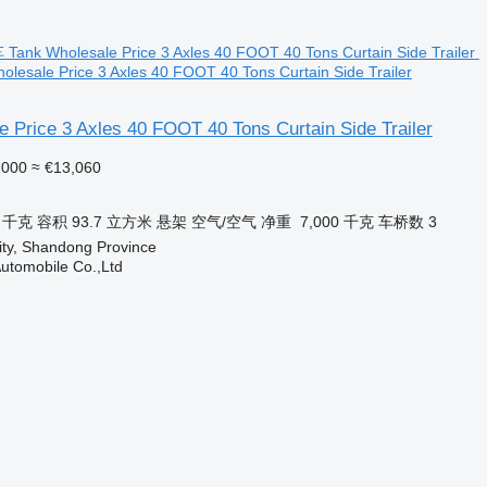
sale Price 3 Axles 40 FOOT 40 Tons Curtain Side Trailer
 Price 3 Axles 40 FOOT 40 Tons Curtain Side Trailer
,000
≈ €13,060
0 千克
容积
93.7 立方米
悬架
空气/空气
净重
7,000 千克
车桥数
3
ity, Shandong Province
utomobile Co.,Ltd