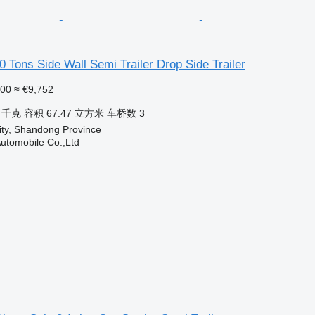
0 Tons Side Wall Semi Trailer Drop Side Trailer
200
≈ €9,752
0 千克
容积
67.47 立方米
车桥数
3
ity, Shandong Province
utomobile Co.,Ltd