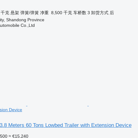
0 千克
悬架
弹簧/弹簧
净重
8,500 千克
车桥数
3
卸货方式
后
ity, Shandong Province
utomobile Co.,Ltd
nsion Device
3.8 Meters 60 Tons Lowbed Trailer with Extension Device
,500
≈ €15,240