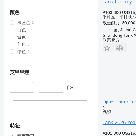
Tank Factory D
颜色
¥103,300
US$15
半挂车 - 半挂式
深蓝色
载重能力
30,00
白色
中国, Jining C
Shandong Tank A
紫色
联系卖方
红色
绿色
英里里程
–
千米
Tipper Trailer Fo
4
视频
Tank 2026 Year
特征
¥101,300
US$15
载重能力