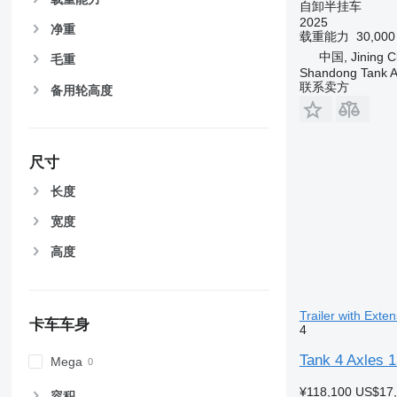
自卸半挂车
2025
净重
载重能力
30,00
中国, Jining C
毛重
Shandong Tank A
联系卖方
备用轮高度
尺寸
长度
宽度
高度
Trailer with Exte
卡车车身
4
Tank 4 Axles 1
Mega
¥118,100
US$17
容积