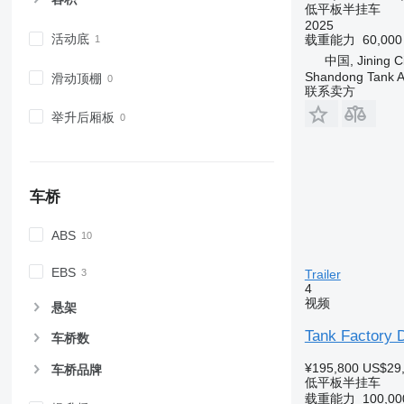
低平板半挂车
2025
活动底
载重能力
60,00
中国, Jining C
Shandong Tank A
滑动顶棚
联系卖方
举升后厢板
车桥
ABS
EBS
Trailer
4
视频
悬架
Tank Factory D
车桥数
¥195,800
US$29
车桥品牌
低平板半挂车
载重能力
100,0