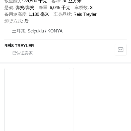
载重能力
39,500 千克
容积
30 立方米
悬架
弹簧/弹簧
净重
6,045 千克
车桥数
3
备用轮高度
1,180 毫米
车身品牌
Reis Treyler
卸货方式
后
土耳其, Selçuklu / KONYA
REİS TREYLER