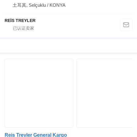
土耳其, Selçuklu / KONYA
REİS TREYLER
Reis Treyler General Kargo