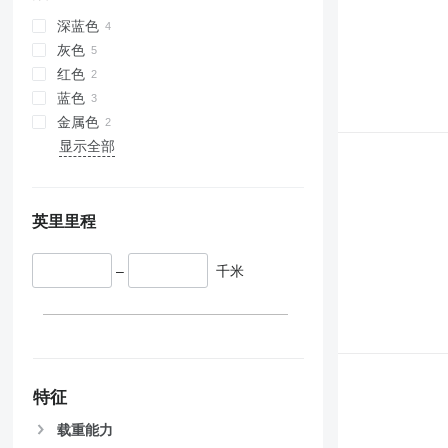
深蓝色
灰色
红色
蓝色
金属色
显示全部
英里里程
–
千米
特征
载重能力