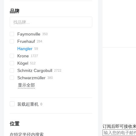
品牌
Faymonville
S44315CHC
OKA
AS
SFCL
HTS
Agriliner
N-series
S-series
KIS
TRB
2 series
TSAA
ADR
CCS
CSD
SG
LVO
CT
EF
ADR
A-series
TXA
L-series
EM
19
ZDK
Fruehauf
OKHS
PS
Bulkliner
SAPL
NN
3 series
BPDO
CHKS
Inogam
FT
Sliding
OPL
Logo
T-series
37
MAX
DHKA
FLO
HW
Hangler
OKS
C-series
4 series
BPO
CSS
Tecnogam
Stack
OPP
P-series
Multi
DHKS
Oplegger
SGB
SPZ
GS
GA
DRO
GLT3
SB
NTG
Krone
Jumboliner
5 series
Z-series
SPZ
DTS
T-series
STN
STTM3N
SDS-H
HSA
99981
DO
S-series
KLP
D-series
SKD
GTS
K-series
CF
Kögel
Landliner
6 series
STBZ
EDK
TF
STPA
TO
S-series
SKM
Mega Liner
LB
SDS-H 420
Schmitz Cargobull
Optiliner
E series
STN
SDS
TX
STZ
T-series
SP
Profi Liner
SB
S 24
0-2
LVFS
SBH
LTF
SBS
HTM
Eurolohr
TGA
MAX100
MAC
MNL
G-series
SA
SD
MPG
AM
EURO
TRS
K-series
SPL
SMR
T-series
ONCR
EURO
S-series
EDK
OGT
ET3
NPL
SBA
S-series
T669
C70
RHKS
Premium
Euro
Kaiser
Auriga
SP
Mega
R-series
EuroCombi
SDS-H 450
Schwarzmüller
T-series
STZ
SZS
THP
SD
SC
SK
0-3
SR2
SGL
LTP
MHKS
SL
MPS
SVF
MCO
OL
SXD
NS
SCT
RSBS
NS
Formula
S338
EuroCompact
KO
SDS-H 480
显示全部
TDK
TU
SDC
SKB
SN
O-3
SK
SR
MHPS
MTS
OSD
T-series
NV
ROC
S-series
SR
FlatCombi
MEGA
HKS
CS
SP
SGL
S-series
AM
TCH
4.SOU
F-series
KP
GL
LPRS
D 651
SP
ST
FS
A-series
36
VO
LPRS
S 327
NJ
D-series
36
L-series
TMK
SDK
SLA
SP
OSDS
TBD
ST
InterCombi
S-series
S1
SF
SLG
GMO
TO
VS
ADR
NS
37
OZ
SDP
XS
SV
OVB
TPD
STB
SCB
SK
EX
NW
38
装载起重机
SDR
SW
TXC
SCF
SPA
SZ
47
SZ
ZK
TXD
SCS
VHLO
TKS
ZVKA
SGF
位置
订阅后即可接收
SKI
在特定半径内搜索