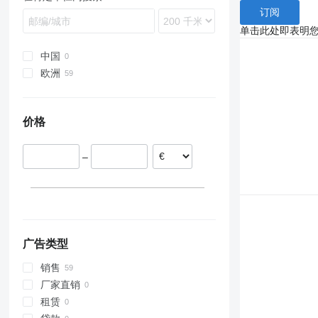
SKO
订阅
SPR
单击此处即表明
SW
中国
欧洲
丹麦
奥地利
价格
捷克
意大利
–
广告类型
销售
厂家直销
租赁