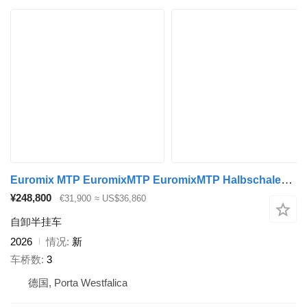
Euromix MTP EuromixMTP EuromixMTP Halbschalen Auflieger 27m³ HARDOX
¥248,800
€31,900
≈ US$36,860
自卸半挂车
2026
情况
新
车桥数
3
德国, Porta Westfalica