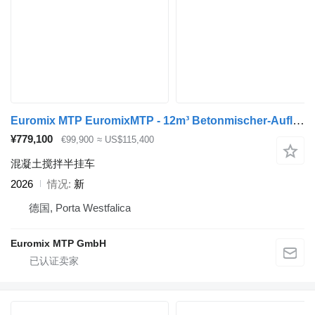
Euromix MTP EuromixMTP - 12m³ Betonmischer-Auflieger
¥779,100
€99,900
≈ US$115,400
混凝土搅拌半挂车
2026
情况
新
德国, Porta Westfalica
Euromix MTP GmbH