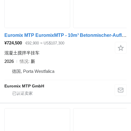
Euromix MTP EuromixMTP - 10m³ Betonmischer-Auflieger
¥724,500
€92,900
≈ US$107,300
混凝土搅拌半挂车
2026
情况
新
德国, Porta Westfalica
Euromix MTP GmbH