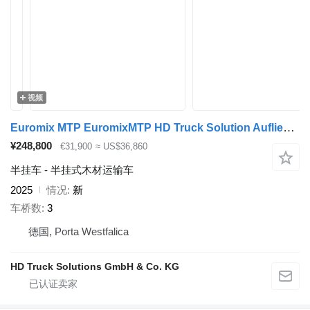
视频
Euromix MTP EuromixMTP HD Truck Solution Auflieger für den Transport von Hol
¥248,800
€31,900
≈ US$36,860
半挂车 - 半挂式木材运输车
2025
情况
新
车桥数
3
德国, Porta Westfalica
HD Truck Solutions GmbH & Co. KG