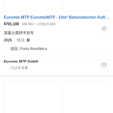
Euromix MTP EuromixMTP - 10m³ Betonmischer-Auflieger
¥701,100
€89,900
≈ US$103,900
混凝土搅拌半挂车
2026
情况
新
德国, Porta Westfalica
Euromix MTP GmbH