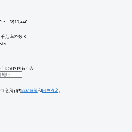
0
≈ US$19,440
0 千克
车桥数
3
div
来自此分区的新广告
您同意我们的
隐私政策
和
用户协议
。