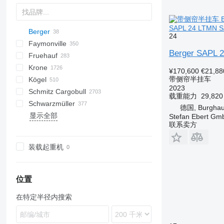
SAPL 24 LTMN SA
Berger
S44315CHC
OKA
AS
SFCL
HTS
Agriliner
24
Faymonville
OKHS
PS
Bulkliner
N-series
S-series
KIS
TRB
2 series
TSAA
ADR
CCS
CSD
SG
LVO
CT
EF
ADR
A-series
TXA
L-series
EM
19
ZDK
Berger SAPL 2
Fruehauf
OKS
C-series
SAPL
NN
3 series
BPDO
CHKS
Inogam
FT
Sliding
OPL
Logo
T-series
37
MAX
DHKA
FLO
HW
N31
Krone
Jumboliner
4 series
BPO
CSS
Tecnogam
Stack
OPP
P-series
Multi
DHKS
Oplegger
SGB
SPZ
GS
GA
DRO
GLT3
SB
NTG
SDS-H
HSA
99981
DO
S-series
KLP
D-series
SKD
GTS
K-series
CF
SAPL24
¥170,600
€21,88
带侧帘半挂车
Kögel
Landliner
5 series
Z-series
SPZ
DTS
T-series
STN
STTM3N
TO
S-series
SKM
Mega Liner
LB
2023
Schmitz Cargobull
Optiliner
6 series
STBZ
EDK
TF
STPA
T-series
SP
Profi Liner
SB
S 24
0-2
LVFS
SBH
LTF
SBS
HTM
Eurolohr
TGA
MAX100
MAC
MNL
G-series
SA
SD
MPG
AM
EURO
TRS
K-series
SPL
SMR
T-series
ONCR
EURO
S-series
EDK
OGT
ET3
NPL
SBA
S-series
T669
C70
RHKS
Premium
Euro
Kaiser
Auriga
SP
Mega
R-series
EuroCombi
载重能力
29,82
Schwarzmüller
T-series
E series
STN
SDS
TX
STZ
SD
SC
SK
0-3
SR2
SGL
LTP
MHKS
SL
MPS
SVF
MCO
OL
SXD
NS
SCT
RSBS
NS
Formula
S338
EuroCompact
KO
德国, Burgha
显示全部
STZ
SZS
THP
SDC
SKB
SN
O-3
SK
SR
MHPS
MTS
OSD
T-series
NV
ROC
S-series
SR
FlatCombi
MEGA
HKS
CS
SP
SGL
S-series
AM
TCH
4.SOU
F-series
KP
GL
LPRS
D 651
SP
SBT
FS
A-series
36
VO
LPRS
S 327
NJ
D-series
36
L-series
Stefan Ebert Gmb
联系卖方
TDK
TU
SDK
SLA
SP
OSDS
TBD
ST
InterCombi
S-series
S1
SF
SLG
GMO
TO
ST
VS
ADR
NS
37
OZ
TMK
SDP
XS
SV
OVB
TPD
STB
SCB
SK
EX
NW
38
装载起重机
SDR
SW
TXC
SCF
SPA
SZ
47
SZ
ZK
TXD
SCS
VHLO
TKS
ZVKA
SGF
位置
SKI
在特定半径内搜索
SKO
SPR
SW