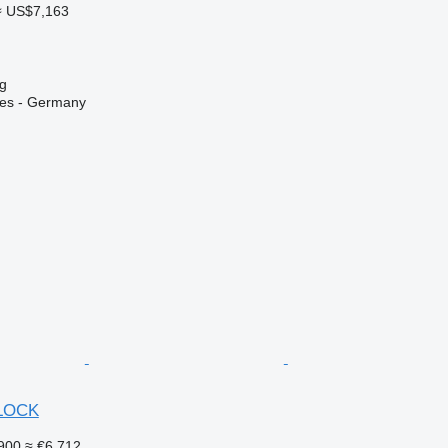
≈ US$7,163
g
ices - Germany
ILOCK
900
≈ €6,712