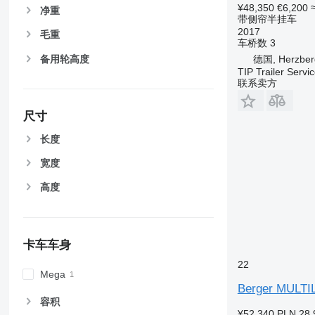
¥48,350
€6,200
净重
带侧帘半挂车
2017
毛重
车桥数
3
备用轮高度
德国, Herzber
TIP Trailer Serv
联系卖方
尺寸
长度
宽度
高度
卡车车身
22
Mega
Berger MULT
容积
¥52,340
PLN 28,