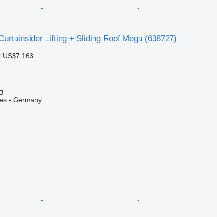
 Curtainsider Lifting + Sliding Roof Mega
(638727)
≈ US$7,163
g
ices - Germany