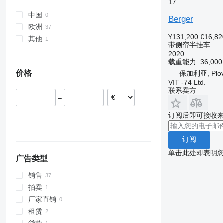
17
中国
Berger
欧洲
¥131,200
€16,82
其他
德国
带侧帘半挂车
斯洛伐克
乌克兰
2020
载重能力
36,00
捷克
价格
保加利亚, Plov
波兰
VIT -74 Ltd.
西班牙
联系卖方
–
罗马尼亚
匈牙利
订阅后即可接收
爱沙尼亚
显示全部
订阅
单击此处即表明
广告类型
销售
拍卖
厂家直销
租赁