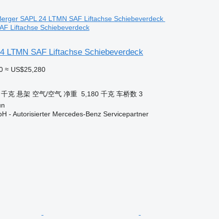
F Liftachse Schiebeverdeck
4 LTMN SAF Liftachse Schiebeverdeck
0
≈ US$25,280
0 千克
悬架
空气/空气
净重
5,180 千克
车桥数
3
un
H - Autorisierter Mercedes-Benz Servicepartner