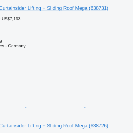
 Curtainsider Lifting + Sliding Roof Mega
(638731)
≈ US$7,163
g
ices - Germany
 Curtainsider Lifting + Sliding Roof Mega
(638726)