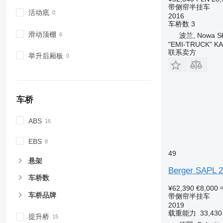
带侧帘半挂车
活动底
2016
车桥数
3
滑动顶棚
波兰, Nowa Sł
"EMI-TRUCK" K
联系卖方
举升后厢板
车桥
ABS
EBS
49
悬架
Berger SAPL 
车桥数
¥62,390
€8,000
车桥品牌
带侧帘半挂车
2019
载重能力
33,43
提升桥