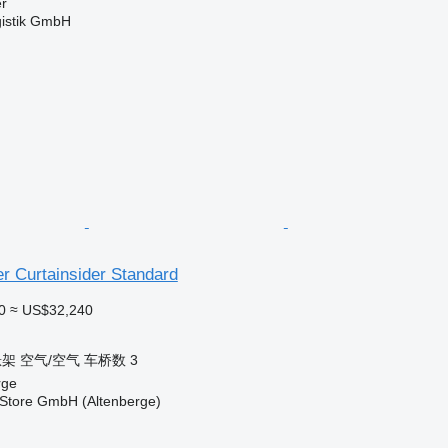
er
gistik GmbH
er Curtainsider Standard
0
≈ US$32,240
悬架
空气/空气
车桥数
3
rge
r Store GmbH (Altenberge)