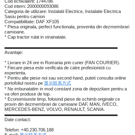
Cod echivalent: 1744786
Cod intern: 2000000093086
Categoria de utilizare: Instalatii Electrice, Instalatie Electrica
Sasiu pentru camion
Compatibilitate: DAF XF105
* Piesa originala, perfect functionala, provenita din dezmembrari
camioane.
* Cap tractor rulat in strainatate.
▬▬▬▬▬▬▬▬▬▬▬▬▬▬▬▬▬▬▬▬▬▬▬▬▬
Avantaje:
* Livrare in 24 ore in Romania prin curier (FAN COURIER).
* Fiecare piesa este verificata de catre profesionisti cu
experienta.
* Pentru alte piese noi sau second-hand, puteti consulta online
portofoliul nostru pe
显示联系方式
* Ne imbunatatim in mod constant zona de depozitare pentru a
va oferi produse de top.
* Economiseste timp, folosind piese de schimb originale ce
provin din dezmembrari de camioane DAF, MAN, IVECO,
MERCEDES-BENZ, VOLVO, RENAULT, SCANIA.
▬▬▬▬▬▬▬▬▬▬▬▬▬▬▬▬▬▬▬▬▬▬▬▬▬
Date contact:
Telefon: +40.230.706.188
E-mail:
显示联系方式