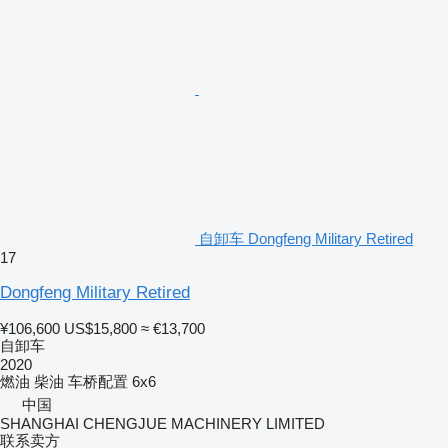
自卸车 Dongfeng Military Retired
17
Dongfeng Military Retired
¥106,600
US$15,800
≈ €13,700
自卸车
2020
燃油
柴油
车桥配置
6x6
中国
SHANGHAI CHENGJUE MACHINERY LIMITED
联系卖方