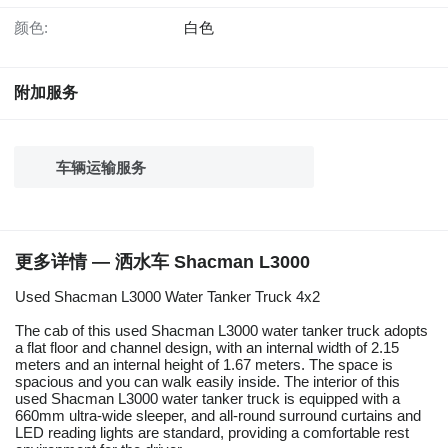
颜色:
白色
附加服务
车辆运输服务
更多详情 — 洒水车 Shacman L3000
Used Shacman L3000 Water Tanker Truck 4x2
The cab of this used Shacman L3000 water tanker truck adopts
a flat floor and channel design, with an internal width of 2.15
meters and an internal height of 1.67 meters. The space is
spacious and you can walk easily inside. The interior of this
used Shacman L3000 water tanker truck is equipped with a
660mm ultra-wide sleeper, and all-round surround curtains and
LED reading lights are standard, providing a comfortable rest