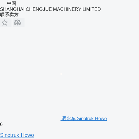
中国
SHANGHAI CHENGJUE MACHINERY LIMITED
联系卖方
洒水车 Sinotruk Howo
6
Sinotruk Howo