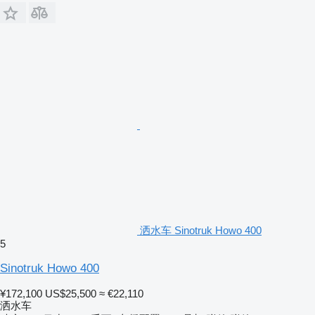
洒水车 Sinotruk Howo 400
5
Sinotruk Howo 400
¥172,100
US$25,500
≈ €22,110
洒水车