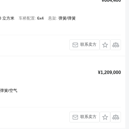
¥604,400
00 立方米
车桥配置
6x4
悬架
弹簧/弹簧
联系卖方
¥1,209,000
弹簧/空气
联系卖方