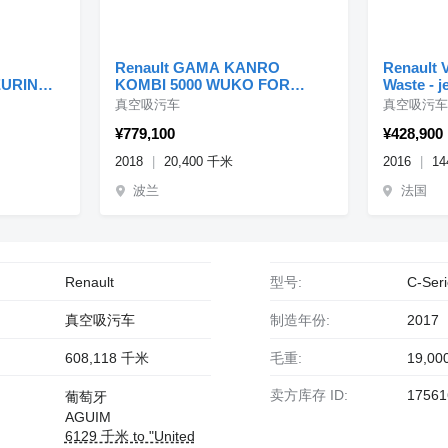
Renault GAMA KANRO
Renault V
URING /
KOMBI 5000 WUKO FOR
Waste - j
CK
CHANNEL CLEANING
真空吸污车
真空吸污车
¥779,100
¥428,900
2018
20,400 千米
2016
14
波兰
法国
Renault
型号:
C-Ser
真空吸污车
制造年份:
2017
608,118 千米
毛重:
19,0
卖方库存 ID:
17561
葡萄牙
AGUIM
6129 千米 to "United