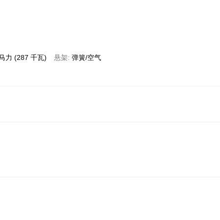
 马力 (287 千瓦)
悬架
弹簧/空气