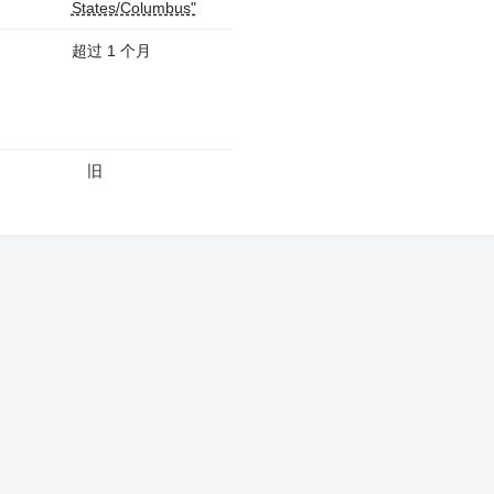
States/Columbus"
超过 1 个月
旧