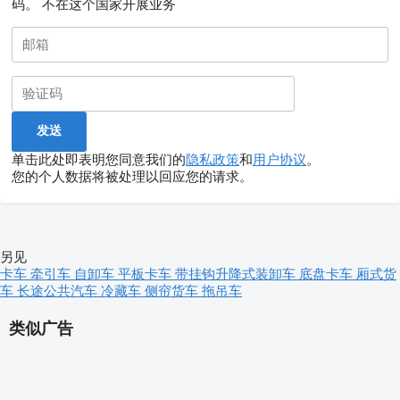
码。
不在这个国家开展业务
单击此处即表明您同意我们的
隐私政策
和
用户协议
。
您的个人数据将被处理以回应您的请求。
另见
卡车
牵引车
自卸车
平板卡车
带挂钩升降式装卸车
底盘卡车
厢式货
车
长途公共汽车
冷藏车
侧帘货车
拖吊车
类似广告