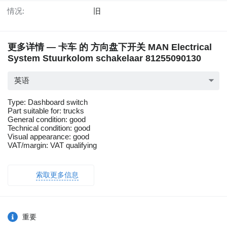
情况:
旧
更多详情 — 卡车 的 方向盘下开关 MAN Electrical
System Stuurkolom schakelaar 81255090130
英语
Type: Dashboard switch
Part suitable for: trucks
General condition: good
Technical condition: good
Visual appearance: good
VAT/margin: VAT qualifying
索取更多信息
重要