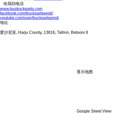
给我回电话
www.bustruckparts.com
facebook.com/truckpartseesti/
youtube.com/user/truckpartseesti
地址
爱沙尼亚, Harju County, 13816, Tallinn, Betooni 8
显示地图
Google Street View