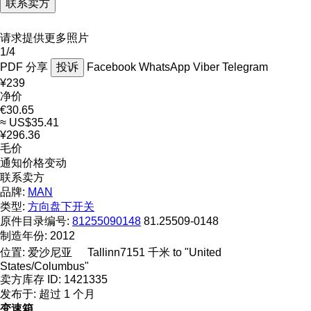
联系卖方
请求提供更多照片
1/4
PDF
分享
投诉
Facebook
WhatsApp
Viber
Telegram
¥239
净价
€30.65
≈ US$35.41
¥296.36
毛价
通知价格变动
联系卖方
品牌:
MAN
类型:
方向盘下开关
原件目录编号:
81255090148
81.25509-0148
制造年份:
2012
位置:
爱沙尼亚
Tallinn
7151 千米 to "United
States/Columbus"
卖方库存 ID:
1421335
发布于:
超过 1 个月
变速箱