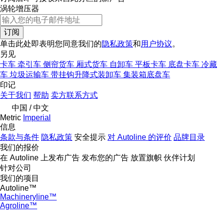
涡轮增压器
订阅
单击此处即表明您同意我们的
隐私政策
和
用户协议
。
另见
卡车
牵引车
侧帘货车
厢式货车
自卸车
平板卡车
底盘卡车
冷藏
车
垃圾运输车
带挂钩升降式装卸车
集装箱底盘车
印记
关于我们
帮助
卖方联系方式
中国 / 中文
Metric
Imperial
信息
条款与条件
隐私政策
安全提示
对 Autoline 的评价
品牌目录
我们的报价
在 Autoline 上发布广告
发布您的广告
放置旗帜
伙伴计划
针对公司
我们的项目
Autoline™
Machineryline™
Agroline™