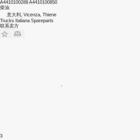
A4410100288 A4410100850
柴油
意大利, Vicenza, Thiene
Trucks Italiana Spareparts
联系卖方
3