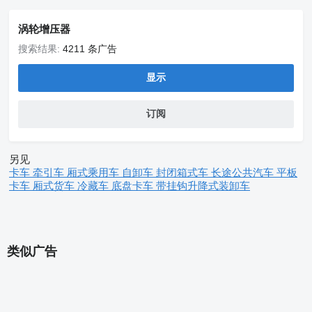
涡轮增压器
搜索结果:
4211 条广告
显示
订阅
另见
卡车
牵引车
厢式乘用车
自卸车
封闭箱式车
长途公共汽车
平板
卡车
厢式货车
冷藏车
底盘卡车
带挂钩升降式装卸车
类似广告