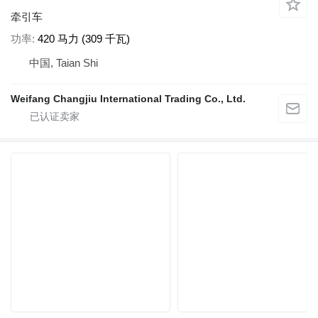
牵引车
功率
420 马力 (309 千瓦)
中国, Taian Shi
Weifang Changjiu International Trading Co., Ltd.