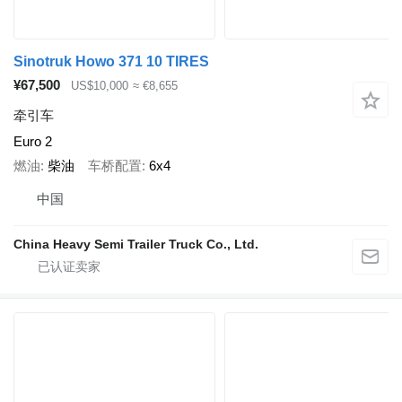
Sinotruk Howo 371 10 TIRES
¥67,500
US$10,000
≈ €8,655
牵引车
Euro 2
燃油
柴油
车桥配置
6x4
中国
China Heavy Semi Trailer Truck Co., Ltd.