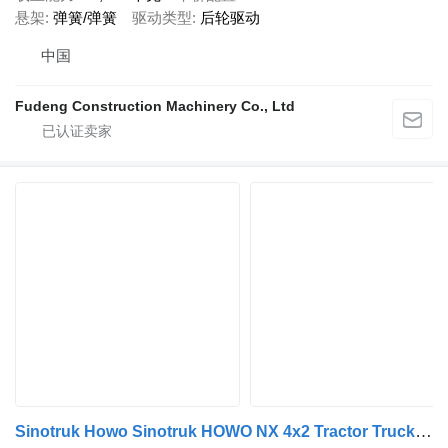
悬架
弹簧/弹簧
驱动类型
后轮驱动
中国
Fudeng Construction Machinery Co., Ltd
Sinotruk Howo Sinotruk HOWO NX 4x2 Tractor Truck Prime Mover 336HP Heavy Duty