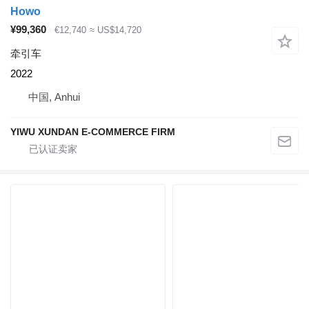
Howo
¥99,360
€12,740
≈ US$14,720
牵引车
2022
中国, Anhui
YIWU XUNDAN E-COMMERCE FIRM