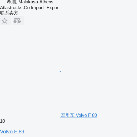
希腊, Malakasa-Athens
Atlastrucks.Co Import -Export
联系卖方
牵引车 Volvo F 89
10
Volvo F 89