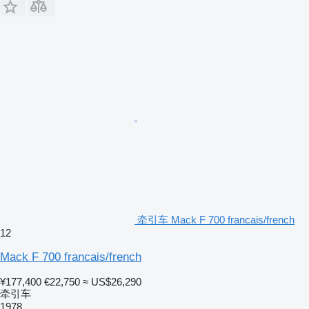
牵引车 Mack F 700 francais/french
12
Mack F 700 francais/french
¥177,400
€22,750
≈ US$26,290
牵引车
1978