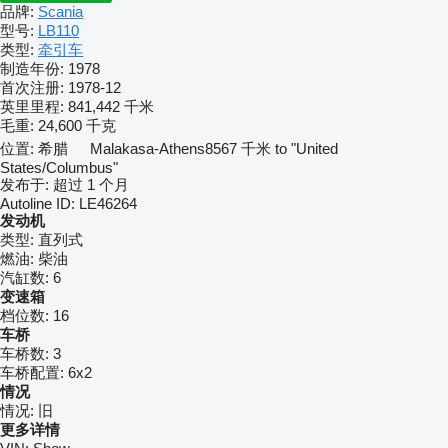
品牌:
Scania
型号:
LB110
类型:
牵引车
制造年份:
1978
首次注册:
1978-12
英里里程:
841,442 千米
毛重:
24,600 千克
位置:
希腊
Malakasa-Athens
8567 千米 to "United
States/Columbus"
发布于:
超过 1 个月
Autoline ID:
LE46264
发动机
类型:
直列式
燃油:
柴油
汽缸数:
6
变速箱
档位数:
16
车桥
车桥数:
3
车桥配置:
6x2
情况
情况:
旧
更多详情