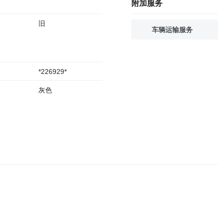
附加服务
旧
车辆运输服务
*226929*
灰色