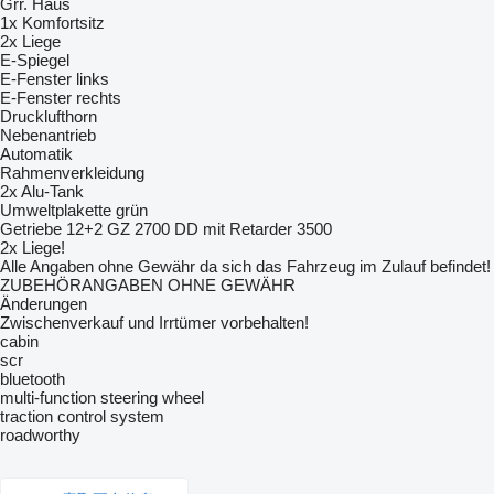
Grr. Haus
1x Komfortsitz
2x Liege
E-Spiegel
E-Fenster links
E-Fenster rechts
Drucklufthorn
Nebenantrieb
Automatik
Rahmenverkleidung
2x Alu-Tank
Umweltplakette grün
Getriebe 12+2 GZ 2700 DD mit Retarder 3500
2x Liege!
Alle Angaben ohne Gewähr da sich das Fahrzeug im Zulauf befindet!
ZUBEHÖRANGABEN OHNE GEWÄHR
Änderungen
Zwischenverkauf und Irrtümer vorbehalten!
cabin
scr
bluetooth
multi-function steering wheel
traction control system
roadworthy