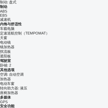
制动:
盘式
制动
ABS
EBS
减速机
内饰与舒适性
车载电脑
定速巡航控制（TEMPOMAT）
天窗
电动镜
镜加热器
扰流板
遮阳板
驾驶室
卧铺:
2
其他选项
空调:
自动空调
加热器
电动车窗
转向助力器:
液压
座椅加热器
多媒体
GPS
安全功能