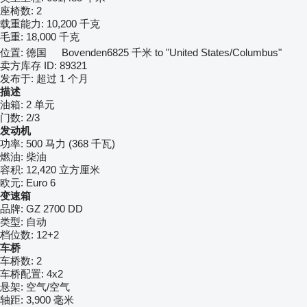
座椅数:
2
载重能力:
10,200 千克
毛重:
18,000 千克
位置:
德国
Bovenden
6825 千米 to "United States/Columbus"
卖方库存 ID:
89321
发布于:
超过 1 个月
描述
油箱:
2 单元
门数:
2/3
发动机
功率:
500 马力 (368 千瓦)
燃油:
柴油
容积:
12,420 立方厘米
欧元:
Euro 6
变速箱
品牌:
GZ 2700 DD
类型:
自动
档位数:
12+2
车桥
车桥数:
2
车桥配置:
4x2
悬架:
空气/空气
轴距:
3,900 毫米