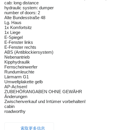
cab: long distance
hydraulic system: dumper
number of doors: 2
Alte Bundesstraße 48
Lg. Haus
1x Komfortsitz
1x Liege
E-Spiegel
E-Fenster links
E-Fenster rechts
ABS (Antiblockiersystem)
Nebenantrieb
Kipphydraulik
Fernscheinwerfer
Rundumleuchte
Lärmarm G1
Umweltplakette gelb
AP-Achsen!
ZUBEHÖRANGABEN OHNE GEWÄHR
Änderungen
Zwischenverkauf und Irrtümer vorbehalten!
cabin
roadworthy
索取更多信息