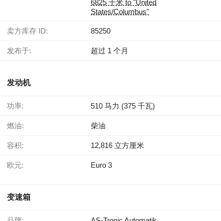
6825 千米 to "United
States/Columbus"
卖方库存 ID:
85250
发布于:
超过 1 个月
发动机
功率:
510 马力 (375 千瓦)
燃油:
柴油
容积:
12,816 立方厘米
欧元:
Euro 3
变速箱
品牌:
AS-Tronic Automatik