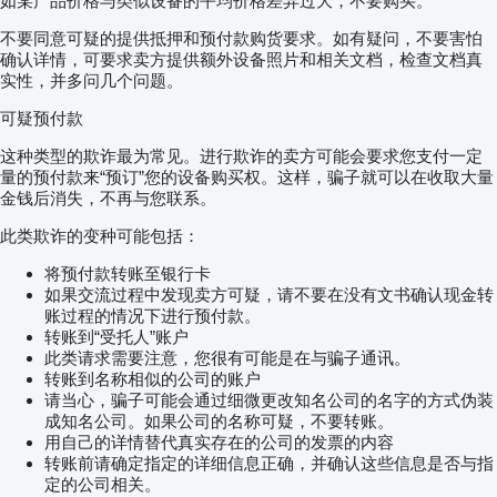
如某产品价格与类似设备的平均价格差异过大，不要购买。
不要同意可疑的提供抵押和预付款购货要求。如有疑问，不要害怕
确认详情，可要求卖方提供额外设备照片和相关文档，检查文档真
实性，并多问几个问题。
可疑预付款
这种类型的欺诈最为常见。进行欺诈的卖方可能会要求您支付一定
量的预付款来“预订”您的设备购买权。这样，骗子就可以在收取大量
金钱后消失，不再与您联系。
此类欺诈的变种可能包括：
将预付款转账至银行卡
如果交流过程中发现卖方可疑，请不要在没有文书确认现金转
账过程的情况下进行预付款。
转账到“受托人”账户
此类请求需要注意，您很有可能是在与骗子通讯。
转账到名称相似的公司的账户
请当心，骗子可能会通过细微更改知名公司的名字的方式伪装
成知名公司。如果公司的名称可疑，不要转账。
用自己的详情替代真实存在的公司的发票的内容
转账前请确定指定的详细信息正确，并确认这些信息是否与指
定的公司相关。