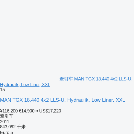
牵引车 MAN TGX 18.440 4x2 LLS-U,
Hydraulik, Low Liner, XXL
15
MAN TGX 18.440 4x2 LLS-U, Hydraulik, Low Liner, XXL
¥116,200
€14,900
≈ US$17,220
牵引车
2011
843,092 千米
Euro 5