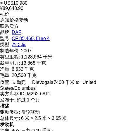
≈ US$10,980
¥89,648.90
毛价
通知价格变动
联系卖方
品牌:
DAF
型号:
CF 85.460. Euro 4
类型:
牵引车
制造年份:
2007
英里里程:
1,128,064 千米
载重能力:
13,868 千克
净重:
6,632 千克
毛重:
20,500 千克
位置:
立陶宛
Dievogala
7400 千米 to "United
States/Columbus"
卖方库存 ID:
M262-6811
发布于:
超过 1 个月
描述
驱动类型:
后轮驱动
总体尺寸:
6 米 × 2.5 米 × 3.65 米
发动机
功率:
462 马力 (340 千瓦)