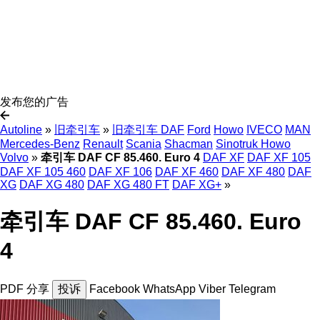
发布您的广告
Autoline
»
旧牵引车
»
旧牵引车 DAF
Ford
Howo
IVECO
MAN
Mercedes-Benz
Renault
Scania
Shacman
Sinotruk Howo
Volvo
»
牵引车 DAF CF 85.460. Euro 4
DAF XF
DAF XF 105
DAF XF 105 460
DAF XF 106
DAF XF 460
DAF XF 480
DAF
XG
DAF XG 480
DAF XG 480 FT
DAF XG+
»
牵引车 DAF CF 85.460. Euro
4
PDF
分享
投诉
Facebook
WhatsApp
Viber
Telegram