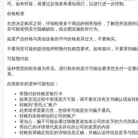
司。如有怀疑，请通过反馈表单通知我们，以进行进一步控制。
价格检查
在您决定购买之前，仔细检查多个商品的销售报价，了解您所选择的
异可能表明卖方隐瞒缺陷，或企图实施欺诈行为。
如某产品价格与类似设备的平均价格差异过大，不要购买。
不要同意可疑的提供抵押和预付款购货要求。如有疑问，不要害怕确
可疑预付款
这种类型的欺诈最为常见。进行欺诈的卖方可能会要求您支付一定量
系。
此类欺诈的变种可能包括：
将预付款转账至银行卡
如果交流过程中发现卖方可疑，请不要在没有文书确认现金转
转账到“受托人”账户
此类请求需要注意，您很有可能是在与骗子通讯。
转账到名称相似的公司的账户
请当心，骗子可能会通过细微更改知名公司的名字的方式伪装
用自己的详情替代真实存在的公司的发票的内容
转账前请确定指定的详细信息正确，并确认这些信息是否与指