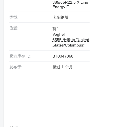
385/65R22.5 X Line
Energy F
类型:
卡车轮胎
位置:
荷兰
Veghel
6555 千米 to "United
States/Columbus"
卖方库存 ID:
BT0047868
发布于:
超过 1 个月