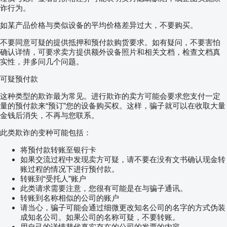
- OVEN-BAKED EPOXY PRIMER PROCESS IS APPLIED
诈行为。
- OVEN-BAKED TOP COAT ACRYLIC PAINT PROCESS IS
APPLIED
如某产品价格与类似设备的平均价格差异过大，不要购买。
*All products painted in our factory are guaranteed against rust
for 5 years, provided there are no scratches, dents, etc.
不要同意可疑的提供抵押和预付款购货要求。如有疑问，不要害怕
STANDARD ACCESSORIES
确认详情，可要求卖方提供额外设备照片和相关文档，检查文档真
1 PLASTIC TOOLBOX
实性，并多问几个问题。
6 DOMAR BRAND MUDGUARDS
2 DOMAR BRAND TYPE-APPROVED DOORMATS
可疑预付款
1 PLASTIC WATER TANK
1 ALUMINUM TIPPER LADDER
这种类型的欺诈最为常见。进行欺诈的卖方可能会要求您支付一定
1 FIRE EXTINGUISHER BOX
量的预付款来“预订”您的设备购买权。这样，骗子就可以在收取大量
1 PLASTIC WHEEL CHOCK
金钱后消失，不再与您联系。
SAFETY:
- PRESSURE BALANCING VALVE IN THE HYDRAULIC
此类欺诈的变种可能包括：
SYSTEM.
- LIMIT CONTROL VALVE IN THE HYDRAULIC SYSTEM.
将预付款转账至银行卡
- REVERSE GEAR AUDIBLE WARNING SYSTEM.
如果交流过程中发现卖方可疑，请不要在没有文书确认现金转
OPTIONAL EQUIPMENTS
- TILT ALERT/WARNING SYSTEM THAT ALERTS THE
账过程的情况下进行预付款。
DRIVER WHEN THE DAMPER IS LIFTED ON AN INCLINE
转账到“受托人”账户
- SAFETY BRAKE/WARNING THE DRIVER BY APPLYING
此类请求需要注意，您很有可能是在与骗子通讯。
THE BRAKES IF THE DAMPER IS RAISED
转账到名称相似的公司的账户
UNINTENTIONALLY
请当心，骗子可能会通过细微更改知名公司的名字的方式伪装
- FINISHER BRAKE SYSTEM
成知名公司。如果公司的名称可疑，不要转账。
- ELECTRONIC SUSPENSION CONTROL SYSTEM
用自己的详情替代真实存在的公司的发票的内容