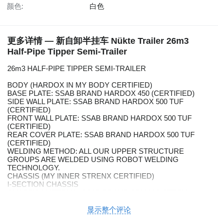
颜色:
白色
更多详情 — 新自卸半挂车 Nükte Trailer 26m3
Half-Pipe Tipper Semi-Trailer
26m3 HALF-PIPE TIPPER SEMI-TRAILER
BODY (HARDOX IN MY BODY CERTIFIED)
BASE PLATE: SSAB BRAND HARDOX 450 (CERTIFIED)
SIDE WALL PLATE: SSAB BRAND HARDOX 500 TUF
(CERTIFIED)
FRONT WALL PLATE: SSAB BRAND HARDOX 500 TUF
(CERTIFIED)
REAR COVER PLATE: SSAB BRAND HARDOX 500 TUF
(CERTIFIED)
WELDING METHOD: ALL OUR UPPER STRUCTURE
GROUPS ARE WELDED USING ROBOT WELDING
TECHNOLOGY.
CHASSIS (MY INNER STRENX CERTIFIED)
I-SECTION CHASSIS
CHASSIS MATERIAL: SSAB BRAND S700 MC STRENX
(DOMEX) (CERTIFIED)
WELDING METHOD: WELDED USING SUBMERGED ARC
显示整个评论
ROBOT WELDING.