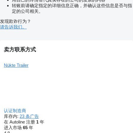
- SMARTBOARD
转账前请确定指定的详细信息正确，并确认这些信息是否与指
- IMPORTED AXLE
- IMPORTED PARKING LEG AND KING PINS
定的公司相关。
- ALUMINUM WHEEL RIMS
发现欺诈行为？
- HYDRAULIC REAR DOOR
- DOUBLE PISTON
请告诉我们。
- PNEUMATIC TARPAULIN OR DIFFERENT TARPAULIN
SYSTEMS.
NOTE: PLEASE CONTACT OUR SALES TEAM FOR
PRICING ON OPTIONAL EQUIPMENT.
卖方联系方式
*WARRANTY AND AFTER-SALES SERVICE
ALL PRODUCTS OF NÜKTE TRAILER INC. ARE
WARRANTED FOR 2 (TWO) YEARS, EXCLUDING USER
Nükte Trailer
ERRORS. FOR EXTERNALLY SOURCED PRODUCTS AND
SEMI-FINISHED GOODS, THE WARRANTY PERIOD IS
LIMITED TO THE MANUFACTURER'S WARRANTY
COVERAGE AND CONDITIONS.
认证制造商
库存内:
23 条广告
在 Autoline 注册
1
年
进入市场
65
年