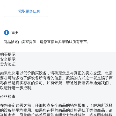
HYDRAULIC PISTON: 5-STAGE HEAVY C-TYPE HIDROMAS
BRAND PISTON IS USED.
索取更多信息
OIL TANK: A HIDROMAS BRAND OIL TANK WITH FILTERED
INLET AND OUTLET AND OIL GAUGE PANEL IS USED.
BUMPER INFORMATION: FOLDABLE BUMPER
KING-PIN: 2'' OMS BRAND
LANDING GEARS: OMS BRAND
重要
TYRES: 6+1 PIECES GOODYEAR K MAX - LASSA -
BRIDGESTONE TO BE USED ACCORDING TO STOCK
商品描述由卖家提供，请您直接向卖家确认所有细节。
AVAILABILITY.
Tire Size: 385/65R 22.5
Tire Equipment: Tire Pressure Monitoring System (TPMS)
购买提示
Rim Specifications: Steel Rim
安全提示
Axles: 3x12 TON Capacity Drum Brake (TRAX ÖZKOÇ)
卖方验证
LEAF SPRING: Z DOUBLE-LAYER 100-POUND
SUSPENSION: AIR SUSPENSION
如果您决定以低价购买设备，请确定您是与真正的卖方交流。您需
AXLE LIFT: AUTOMATIC LIFTING 1ST AXLE
要尽可能多地了解设备所有者的信息。欺骗的方式之一就是骗子声
BRAKE SYSTEM: 2S-2M WABCO
称自己是真实存在的公司。如有怀疑，请通过反馈表单通知我们，
BRAKE CHAMBERS: HALDEX - SAF BRAND AUTOMATIC
以进行进一步控制。
BRAKE CHAMBERS
ELECTRICAL SYSTEMS: ASPÖCK OR SABA BRAND ADR-
价格检查
COMPLIANT ELECTRICAL SYSTEM
在您决定购买之前，仔细检查多个商品的销售报价，了解您所选择
SANDBLASTING - PAINTING PROCESSES:
- SA2.5 STANDARD STEEL BLASTING ON ALL SURFACES
的设备的平均费用。如果您选择的商品的价格远低于类似商品，请
- DYO BRAND PRIMER AND PAINT ARE USED
谨慎考虑。显著的价格差异可能表明卖方隐瞒缺陷，或企图实施欺