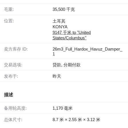
毛重:
35,500 千克
位置:
土耳其
KONYA
9147 千米 to "United
States/Columbus"
卖方库存 ID:
26m3_Full_Hardox_Havuz_Damper_
1
交易选项:
贷款, 分期付款
发布于:
昨天
描述
备用轮高度:
1,170 毫米
总体尺寸:
8.7 米 × 2.55 米 × 3.12 米