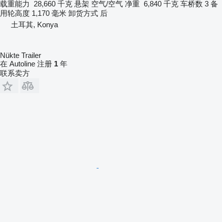
载重能力
28,660 千克
悬架
空气/空气
净重
6,840 千克
车桥数
3
备
用轮高度
1,170 毫米
卸货方式
后
土耳其, Konya
Nükte Trailer
在 Autoline 注册
1
年
联系卖方