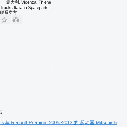
意大利, Vicenza, Thiene
Trucks Italiana Spareparts
联系卖方
3
卡车 Renault Premium 2005>2013 的 起动器 Mitsubishi