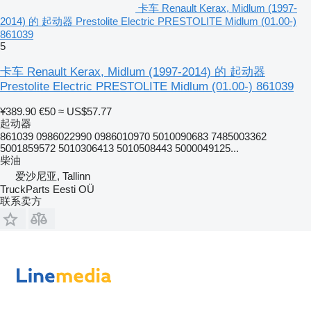
卡车 Renault Kerax, Midlum (1997-
2014) 的 起动器 Prestolite Electric PRESTOLITE Midlum (01.00-)
861039
5
卡车 Renault Kerax, Midlum (1997-2014) 的 起动器
Prestolite Electric PRESTOLITE Midlum (01.00-) 861039
¥389.90
€50
≈ US$57.77
起动器
861039 0986022990 0986010970 5010090683 7485003362
5001859572 5010306413 5010508443 5000049125...
柴油
爱沙尼亚, Tallinn
TruckParts Eesti OÜ
联系卖方