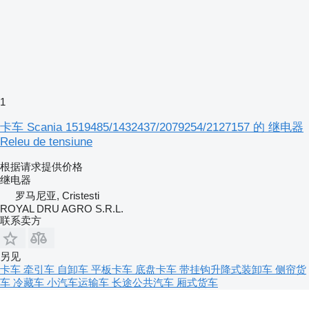
1
卡车 Scania 1519485/1432437/2079254/2127157 的 继电器
Releu de tensiune
根据请求提供价格
继电器
罗马尼亚, Cristesti
ROYAL DRU AGRO S.R.L.
联系卖方
另见
卡车
牵引车
自卸车
平板卡车
底盘卡车
带挂钩升降式装卸车
侧帘货
车
冷藏车
小汽车运输车
长途公共汽车
厢式货车