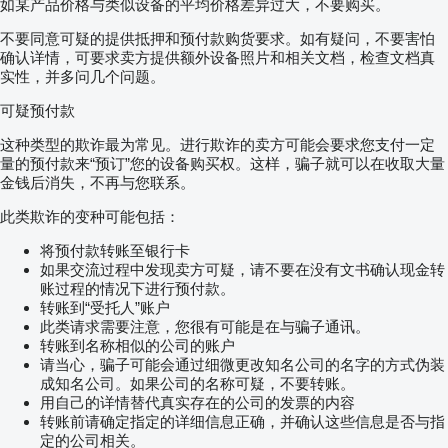
如某产品价格与类似设备的平均价格差异过大，不要购买。
不要同意可疑的提供抵押和预付款购货要求。如有疑问，不要害怕
确认详情，可要求卖方提供额外设备照片和相关文档，检查文档真
实性，并多问几个问题。
可疑预付款
这种类型的欺诈最为常见。进行欺诈的卖方可能会要求您支付一定
量的预付款来“预订”您的设备购买权。这样，骗子就可以在收取大量
金钱后消失，不再与您联系。
此类欺诈的变种可能包括：
将预付款转账至银行卡
如果交流过程中发现卖方可疑，请不要在没有文书确认现金转
账过程的情况下进行预付款。
转账到“受托人”账户
此类请求需要注意，您很有可能是在与骗子通讯。
转账到名称相似的公司的账户
请当心，骗子可能会通过细微更改知名公司的名字的方式伪装
成知名公司。如果公司的名称可疑，不要转账。
用自己的详情替代真实存在的公司的发票的内容
转账前请确定指定的详细信息正确，并确认这些信息是否与指
定的公司相关。