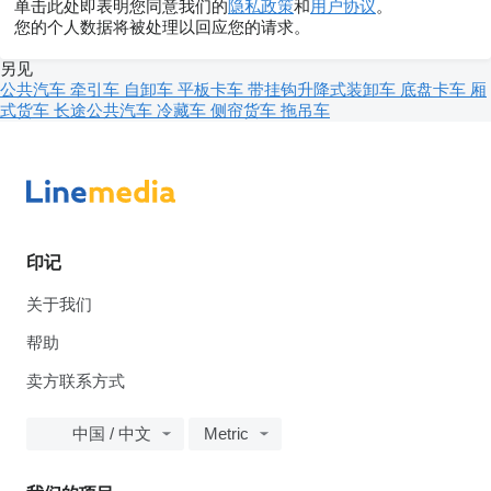
单击此处即表明您同意我们的
隐私政策
和
用户协议
。
您的个人数据将被处理以回应您的请求。
另见
公共汽车
牵引车
自卸车
平板卡车
带挂钩升降式装卸车
底盘卡车
厢
式货车
长途公共汽车
冷藏车
侧帘货车
拖吊车
印记
关于我们
帮助
卖方联系方式
中国 / 中文
Metric