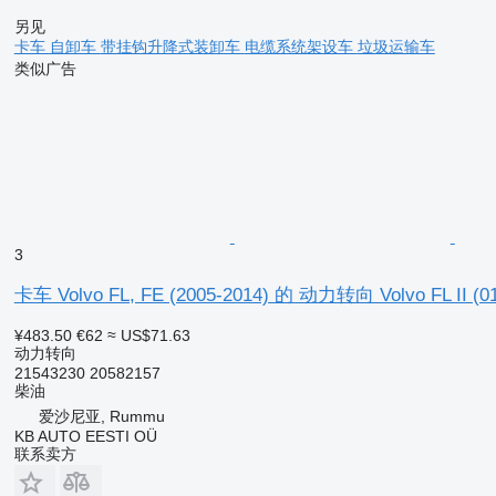
另见
卡车
自卸车
带挂钩升降式装卸车
电缆系统架设车
垃圾运输车
类似广告
3
卡车 Volvo FL, FE (2005-2014) 的 动力转向 Volvo FL II (01
¥483.50
€62
≈ US$71.63
动力转向
21543230 20582157
柴油
爱沙尼亚, Rummu
KB AUTO EESTI OÜ
联系卖方