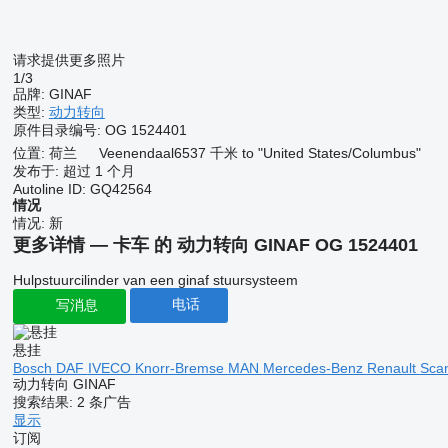
请求提供更多照片
1/3
品牌:
GINAF
类型:
动力转向
原件目录编号:
OG 1524401
位置:
荷兰
Veenendaal
6537 千米 to "United States/Columbus"
发布于:
超过 1 个月
Autoline ID:
GQ42564
情况
情况:
新
更多详情 — 卡车 的 动力转向 GINAF OG 1524401
Hulpstuurcilinder van een ginaf stuursysteem
电话
写消息
悬挂
Bosch
DAF
IVECO
Knorr-Bremse
MAN
Mercedes-Benz
Renault
Sca
动力转向 GINAF
搜索结果:
2 条广告
显示
订阅