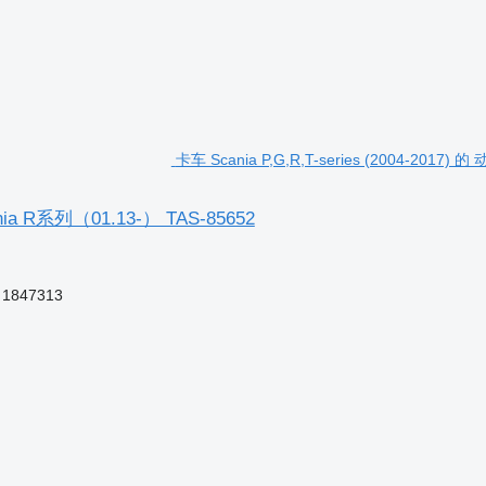
卡车 Scania P,G,R,T-series (2004-2017)
ania R系列（01.13-） TAS-85652
 1847313