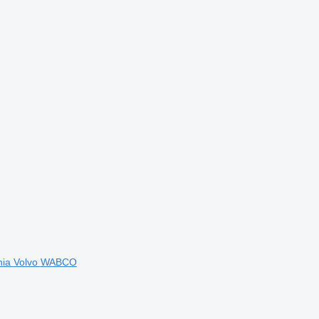
nia
Volvo
WABCO