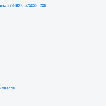
ia 2784927, 575038, 208
direcție