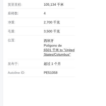
英里里程:
105,134 千米
座椅数:
4
净重:
2,700 千克
毛重:
3,500 千克
位置:
西班牙
Polígono de
6501 千米 to "United
States/Columbus"
发布于:
超过 1 个月
Autoline ID:
PE51058