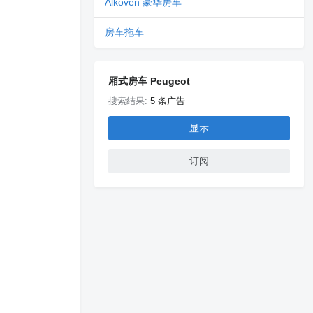
Alkoven 豪华房车
房车拖车
厢式房车 Peugeot
搜索结果:
5 条广告
显示
订阅