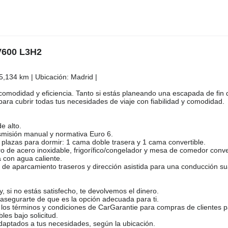
600 L3H2
,134 km | Ubicación: Madrid |
 comodidad y eficiencia. Tanto si estás planeando una escapada de fi
ara cubrir todas tus necesidades de viaje con fiabilidad y comodidad.
e alto.
nsmisión manual y normativa Euro 6.
plazas para dormir: 1 cama doble trasera y 1 cama convertible.
 de acero inoxidable, frigorífico/congelador y mesa de comedor conver
 con agua caliente.
e aparcamiento traseros y dirección asistida para una conducción su
 si no estás satisfecho, te devolvemos el dinero.
asegurarte de que es la opción adecuada para ti.
 los términos y condiciones de CarGarantie para compras de clientes pa
les bajo solicitud.
adaptados a tus necesidades, según la ubicación.