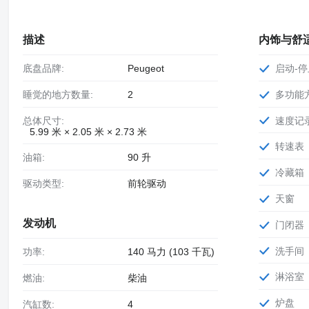
描述
内饰与舒
底盘品牌:
Peugeot
启动-
睡觉的地方数量:
2
多功
总体尺寸:
速度记
5.99 米 × 2.05 米 × 2.73 米
转速表
油箱:
90 升
冷藏箱
驱动类型:
前轮驱动
天窗
发动机
门闭器
洗手间
功率:
140 马力 (103 千瓦)
淋浴室
燃油:
柴油
炉盘
汽缸数:
4