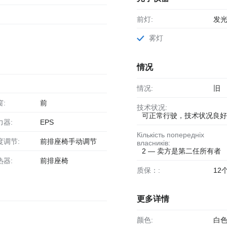
前灯:
发
雾灯
情况
情况:
旧
窗:
前
技术状况:
可正常行驶，技术状况良好
力器:
EPS
Кількість попередніх
度调节:
前排座椅手动调节
власників:
2 — 卖方是第二任所有者
热器:
前排座椅
质保：:
12
更多详情
颜色:
白