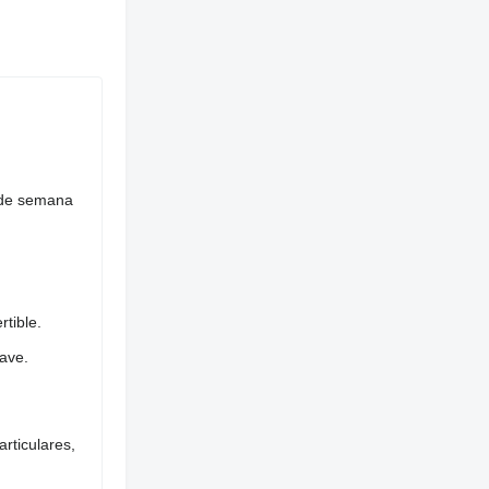
n de semana
tible.
ave.
rticulares,