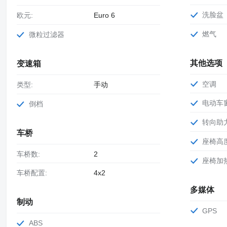
洗脸盆
欧元:
Euro 6
燃气
微粒过滤器
其他选项
变速箱
空调
类型:
手动
电动车
倒档
转向助
车桥
座椅高
车桥数:
2
座椅加
车桥配置:
4x2
多媒体
制动
GPS
ABS