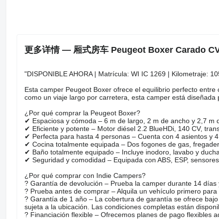
更多详情 — 厢式房车 Peugeot Boxer Carado CV
"DISPONIBLE AHORA | Matrícula: WI IC 1269 | Kilometraje: 105
Esta camper Peugeot Boxer ofrece el equilibrio perfecto entre
como un viaje largo por carretera, esta camper está diseñada p
¿Por qué comprar la Peugeot Boxer?
✔ Espaciosa y cómoda – 6 m de largo, 2 m de ancho y 2,7 m d
✔ Eficiente y potente – Motor diésel 2.2 BlueHDi, 140 CV, tra
✔ Perfecta para hasta 4 personas – Cuenta con 4 asientos y 4 
✔ Cocina totalmente equipada – Dos fogones de gas, fregadero
✔ Baño totalmente equipado – Incluye inodoro, lavabo y ducha
✔ Seguridad y comodidad – Equipada con ABS, ESP, sensores d
¿Por qué comprar con Indie Campers?
? Garantía de devolución – Prueba la camper durante 14 días y,
? Prueba antes de comprar – Alquila un vehículo primero para 
? Garantía de 1 año – La cobertura de garantía se ofrece bajo
sujeta a la ubicación. Las condiciones completas están disponib
? Financiación flexible – Ofrecemos planes de pago flexibles 