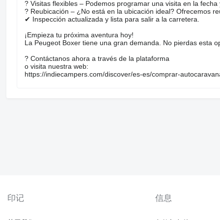
? Visitas flexibles – Podemos programar una visita en la fech
? Reubicación – ¿No está en la ubicación ideal? Ofrecemos re
✔ Inspección actualizada y lista para salir a la carretera.
¡Empieza tu próxima aventura hoy!
La Peugeot Boxer tiene una gran demanda. No pierdas esta op
? Contáctanos ahora a través de la plataforma
o visita nuestra web:
https://indiecampers.com/discover/es-es/comprar-autocarava
印记
信息