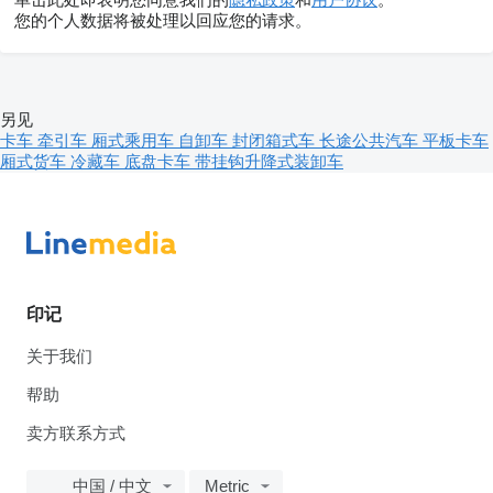
您的个人数据将被处理以回应您的请求。
另见
卡车
牵引车
厢式乘用车
自卸车
封闭箱式车
长途公共汽车
平板卡车
厢式货车
冷藏车
底盘卡车
带挂钩升降式装卸车
印记
关于我们
帮助
卖方联系方式
中国 / 中文
Metric