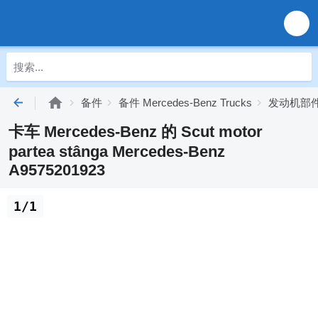
备件
备件 Mercedes-Benz Trucks
发动机部件 M
卡车 Mercedes-Benz 的 Scut motor
partea stânga Mercedes-Benz
A9575201923
1/1