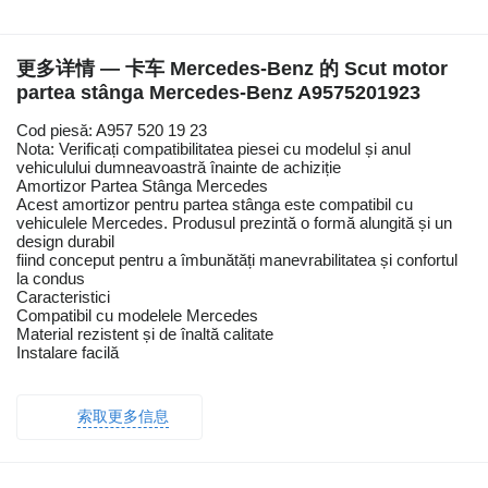
更多详情 — 卡车 Mercedes-Benz 的 Scut motor
partea stânga Mercedes-Benz A9575201923
Cod piesă: A957 520 19 23
Nota: Verificați compatibilitatea piesei cu modelul și anul
vehiculului dumneavoastră înainte de achiziție
Amortizor Partea Stânga Mercedes
Acest amortizor pentru partea stânga este compatibil cu
vehiculele Mercedes. Produsul prezintă o formă alungită și un
design durabil
fiind conceput pentru a îmbunătăți manevrabilitatea și confortul
la condus
Caracteristici
Compatibil cu modelele Mercedes
Material rezistent și de înaltă calitate
Instalare facilă
索取更多信息