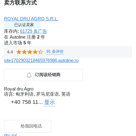
卖方联系方式
ROYAL DRU AGRO S.R.L.
已认证卖家
库存内:
61729 条广告
在 Autoline 注册
2
年
进入市场
5
年
91 条评价
4.4
site1702903218465976986.autoline.ro
订阅该经销商
Royal dru Agro
语言:
匈牙利语, 罗马尼亚语, 英语
+40 758 11...
显示
给我回电话
dru.ro/