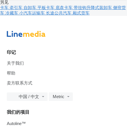
另见
卡车
牵引车
自卸车
平板卡车
底盘卡车
带挂钩升降式装卸车
侧帘货
车
冷藏车
小汽车运输车
长途公共汽车
厢式货车
印记
关于我们
帮助
卖方联系方式
中国 / 中文
Metric
我们的项目
Autoline™