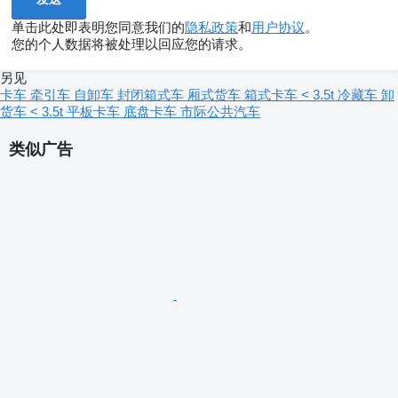
单击此处即表明您同意我们的
隐私政策
和
用户协议
。
您的个人数据将被处理以回应您的请求。
另见
卡车
牵引车
自卸车
封闭箱式车
厢式货车
箱式卡车 < 3.5t
冷藏车
卸
货车 < 3.5t
平板卡车
底盘卡车
市际公共汽车
类似广告