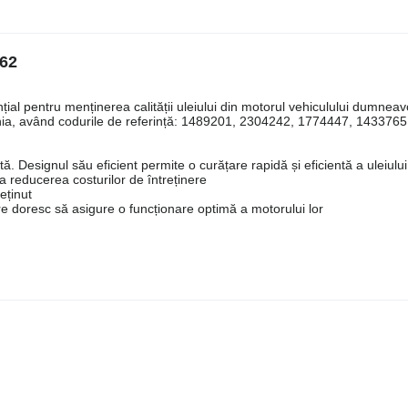
62
nțial pentru menținerea calității uleiului din motorul vehiculului dumneav
ia, având codurile de referință: 1489201, 2304242, 1774447, 1433765
 Designul său eficient permite o curățare rapidă și eficientă a uleiului
la reducerea costurilor de întreținere
eținut
are doresc să asigure o funcționare optimă a motorului lor