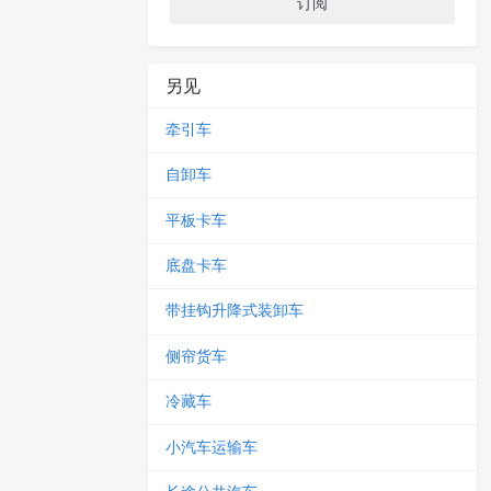
订阅
另见
牵引车
自卸车
平板卡车
底盘卡车
带挂钩升降式装卸车
侧帘货车
冷藏车
小汽车运输车