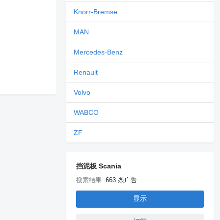
Knorr-Bremse
MAN
Mercedes-Benz
Renault
Volvo
WABCO
ZF
挡泥板 Scania
搜索结果:
663 条广告
显示