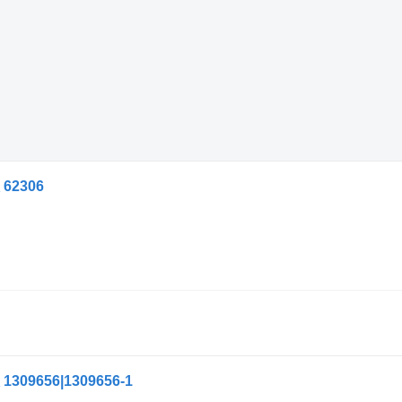
62306
309656|1309656-1