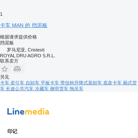
1
卡车 MAN 的 挡泥板
根据请求提供价格
挡泥板
罗马尼亚, Cristesti
ROYAL DRU AGRO S.R.L.
联系卖方
另见
卡车
牵引车
自卸车
平板卡车
带挂钩升降式装卸车
底盘卡车
厢式货
车
长途公共汽车
冷藏车
侧帘货车
拖吊车
印记