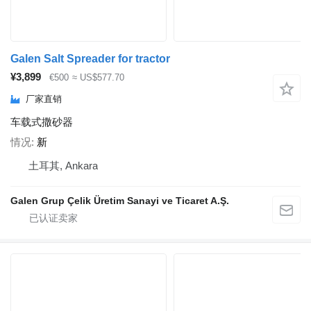
Galen Salt Spreader for tractor
¥3,899
€500
≈ US$577.70
厂家直销
车载式撒砂器
情况
新
土耳其, Ankara
Galen Grup Çelik Üretim Sanayi ve Ticaret A.Ş.