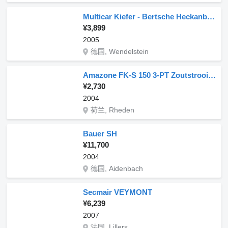
Multicar Kiefer - Bertsche Heckanbaustreuer für Multicar Boki Ladog Hansa
¥3,899
2005
德国, Wendelstein
Amazone FK-S 150 3-PT Zoutstrooier, Salzstreuer
¥2,730
2004
荷兰, Rheden
Bauer SH
¥11,700
2004
德国, Aidenbach
Secmair VEYMONT
¥6,239
2007
法国, Lillers