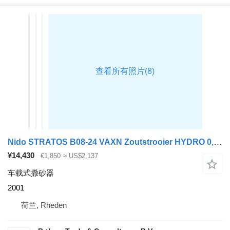
Nido STRATOS B08-24 VAXN Zoutstrooier HYDRO 0,8M3 Salzstreuer
¥14,430
€1,850
≈ US$2,137
车载式撒砂器
2001
荷兰, Rheden