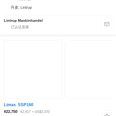
丹麦, Lintrup
Lintrup Maskinhandel
Limas SSP160
¥22,750
€2,917
≈ US$3,370