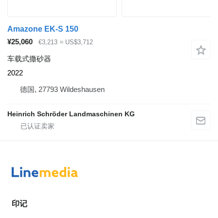
Amazone EK-S 150
¥25,060
€3,213
≈ US$3,712
车载式撒砂器
2022
德国, 27793 Wildeshausen
Heinrich Schröder Landmaschinen KG
印记