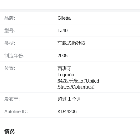
品牌:
Giletta
型号:
La40
类型:
车载式撒砂器
制造年份:
2005
位置:
西班牙
Logroño
6478 千米 to "United
States/Columbus"
发布于:
超过 1 个月
Autoline ID:
KD44206
情况