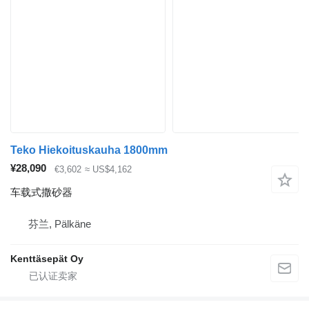
Teko Hiekoituskauha 1800mm
¥28,090
€3,602
≈ US$4,162
车载式撒砂器
芬兰, Pälkäne
Kenttäsepät Oy