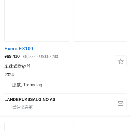
Exero EX100
¥69,410
€8,900
≈ US$10,280
车载式撒砂器
2024
挪威, Trøndelag
LANDBRUKSSALG.NO AS