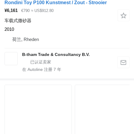
Rondini Toy P100 Kunstmest / Zout - Strooier
¥6,161
€790
≈ US$912.80
车载式撒砂器
2010
荷兰, Rheden
B-tham Trade & Consultancy B.V.
在 Autoline 注册
7
年