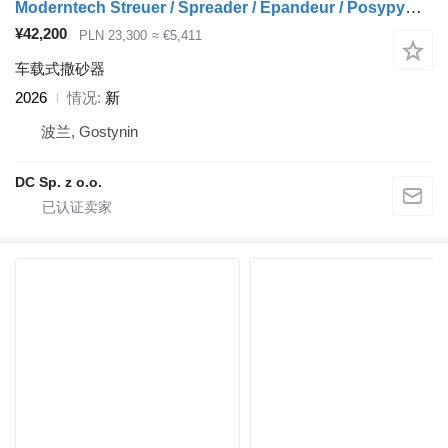
Moderntech Streuer / Spreader / Épandeur / Posypywarka 2 m
¥42,200
PLN 23,300
≈ €5,411
车载式撒砂器
2026
情况
新
波兰, Gostynin
DC Sp. z o.o.