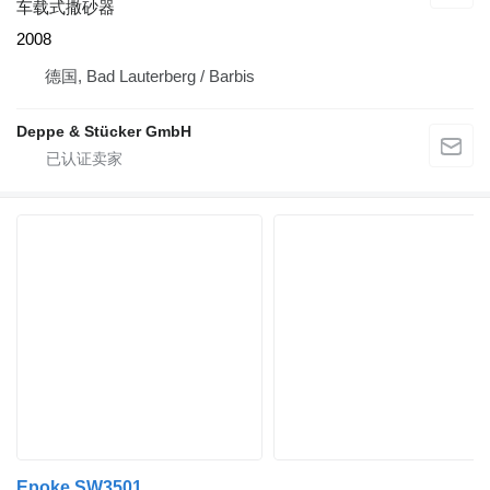
车载式撒砂器
2008
德国, Bad Lauterberg / Barbis
Deppe & Stücker GmbH
Epoke SW3501