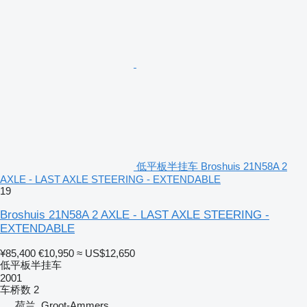
低平板半挂车 Broshuis 21N58A 2
AXLE - LAST AXLE STEERING - EXTENDABLE
19
Broshuis 21N58A 2 AXLE - LAST AXLE STEERING -
EXTENDABLE
¥85,400
€10,950
≈ US$12,650
低平板半挂车
2001
车桥数
2
荷兰, Groot-Ammers