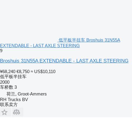
低平板半挂车 Broshuis 31N55A
EXTENDABLE - LAST AXLE STEERING
9
Broshuis 31N55A EXTENDABLE - LAST AXLE STEERING
¥68,240
€8,750
≈ US$10,110
低平板半挂车
2000
车桥数
3
荷兰, Groot-Ammers
RH Trucks BV
联系卖方