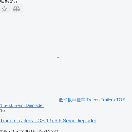
联系卖方
低平板半挂车 Tracon Trailers TOS
1.5-6.6 Semi Dieplader
16
Tracon Trailers TOS 1.5-6.6 Semi Dieplader
¥96,710
€12,400
≈ US$14,330