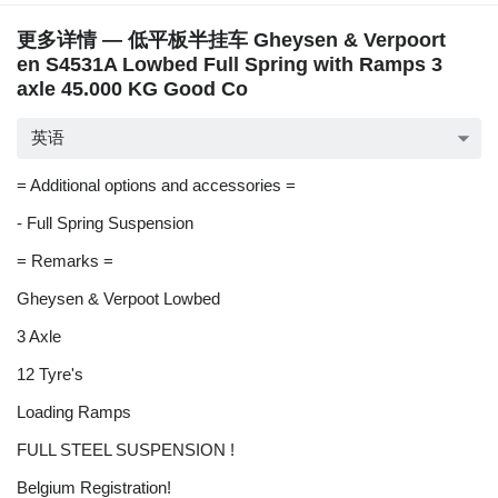
更多详情 — 低平板半挂车 Gheysen & Verpoort
en S4531A Lowbed Full Spring with Ramps 3
axle 45.000 KG Good Co
英语
= Additional options and accessories =
- Full Spring Suspension
= Remarks =
Gheysen & Verpoot Lowbed
3 Axle
12 Tyre's
Loading Ramps
FULL STEEL SUSPENSION !
Belgium Registration!