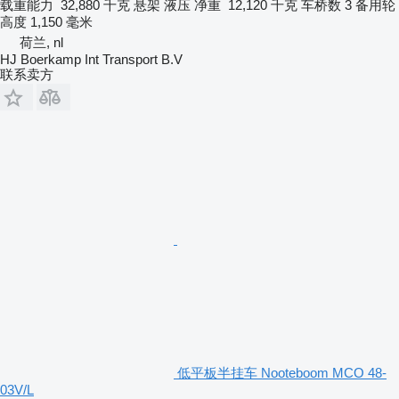
载重能力
32,880 千克
悬架
液压
净重
12,120 千克
车桥数
3
备用轮
高度
1,150 毫米
荷兰, nl
HJ Boerkamp Int Transport B.V
联系卖方
低平板半挂车 Nooteboom MCO 48-
03V/L