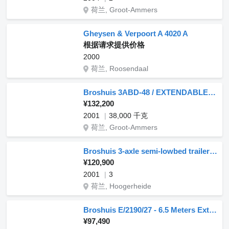
荷兰, Groot-Ammers
Gheysen & Verpoort A 4020 A
根据请求提供价格
2000
荷兰, Roosendaal
Broshuis 3ABD-48 / EXTENDABLE 2,50 M / 3 AXLES FORCED STEERING
¥132,200
2001
38,000 千克
荷兰, Groot-Ammers
Broshuis 3-axle semi-lowbed trailer 45 t / extendable
¥120,900
2001
3
荷兰, Hoogerheide
Broshuis E/2190/27 - 6.5 Meters Extendable Broshuis E2190/27 Low Loader –
¥97,490