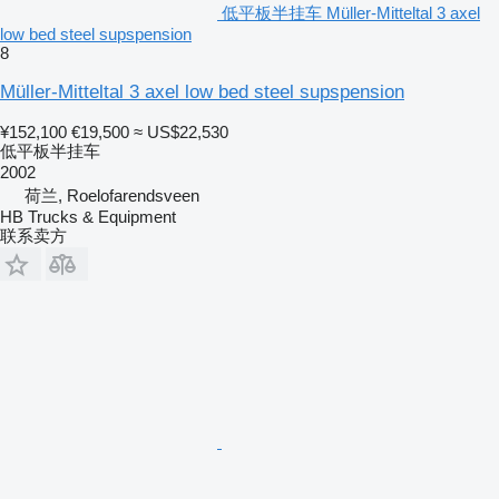
低平板半挂车 Müller-Mitteltal 3 axel
low bed steel supspension
8
Müller-Mitteltal 3 axel low bed steel supspension
¥152,100
€19,500
≈ US$22,530
低平板半挂车
2002
荷兰, Roelofarendsveen
HB Trucks & Equipment
联系卖方