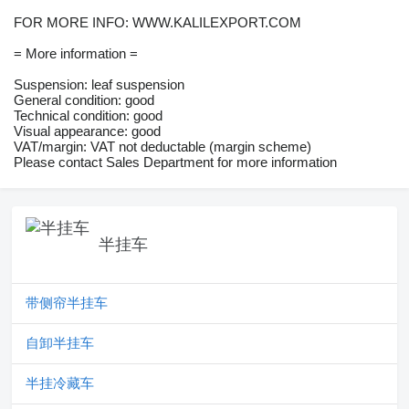
FOR MORE INFO: WWW.KALILEXPORT.COM
= More information =
Suspension: leaf suspension
General condition: good
Technical condition: good
Visual appearance: good
VAT/margin: VAT not deductable (margin scheme)
Please contact Sales Department for more information
半挂车
带侧帘半挂车
自卸半挂车
半挂冷藏车