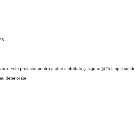
28
are. Este proiectat pentru a oferi stabilitate și siguranță în timpul cond
sau deteriorate