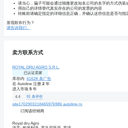
请当心，骗子可能会通过细微更改知名公司的名字的方式伪装
用自己的详情替代真实存在的公司的发票的内容
转账前请确定指定的详细信息正确，并确认这些信息是否与指
发现欺诈行为？
请告诉我们。
卖方联系方式
ROYAL DRU AGRO S.R.L.
已认证卖家
库存内:
61628 条广告
在 Autoline 注册
2
年
进入市场
5
年
91 条评价
4.4
site1702903218465976986.autoline.ro
订阅该经销商
Royal dru Agro
语言:
匈牙利语, 罗马尼亚语, 英语