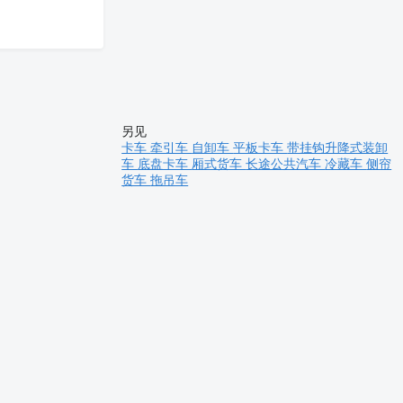
另见
卡车
牵引车
自卸车
平板卡车
带挂钩升降式装卸
车
底盘卡车
厢式货车
长途公共汽车
冷藏车
侧帘
货车
拖吊车