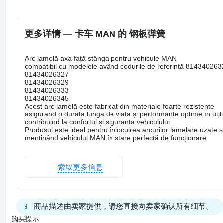
更多详情 — 卡车 MAN 的 钢板弹簧
Arc lamelă axa față stânga pentru vehicule MAN
compatibil cu modelele având codurile de referință 814340263
81434026327
81434026329
81434026333
81434026345
Acest arc lamelă este fabricat din materiale foarte rezistente
asigurând o durată lungă de viață și performanțe optime în utiliz
contribuind la confortul și siguranța vehiculului
Produsul este ideal pentru înlocuirea arcurilor lamelare uzate 
menținând vehiculul MAN în stare perfectă de funcționare
索取更多信息
商品描述由卖家提供，请您直接向卖家确认所有细节。
购买提示