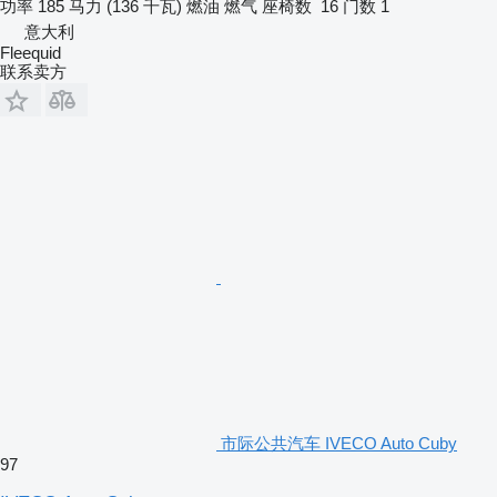
功率
185 马力 (136 千瓦)
燃油
燃气
座椅数
16
门数
1
意大利
Fleequid
联系卖方
市际公共汽车 IVECO Auto Cuby
97