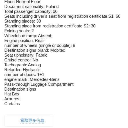
Floor: Normal Floor
Document nationality: Poland
Total passenger capacity: 96
Seats including driver's seat from registration certificate S1: 66
Standing places: 30
Standing place from registration certificate S2: 30
Folding seats: 2
Wheelchair ramp: Absent
Engine position: Rear
number of wheels (single or double): 8
Destination signs brand: Mobitec
Seat upholstery: Fabric
Cruise control: No
Tachograph: Analog
Retarder: Hydraulic
number of doors: 1+1
engine mark: Mercedes-Benz
Pass-through Luggage Compartment
Destination signs
Hat Box
Arm rest
Curtains
索取更多信息