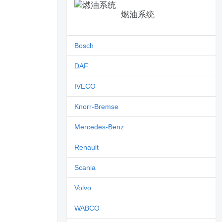
燃油系统
Bosch
DAF
IVECO
Knorr-Bremse
Mercedes-Benz
Renault
Scania
Volvo
WABCO