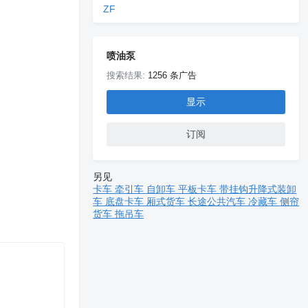
ZF
喷油泵
搜索结果:
1256 条广告
显示
订阅
另见
卡车
牵引车
自卸车
平板卡车
带挂钩升降式装卸
车
底盘卡车
厢式货车
长途公共汽车
冷藏车
侧帘
货车
拖吊车