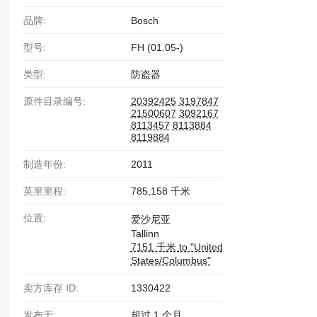
品牌:
Bosch
型号:
FH (01.05-)
类型:
防盗器
原件目录编号:
20392425
3197847
21500607
3092167
8113457
8113884
8119884
制造年份:
2011
英里里程:
785,158 千米
位置:
爱沙尼亚
Tallinn
7151 千米 to "United
States/Columbus"
卖方库存 ID:
1330422
发布于:
超过 1 个月