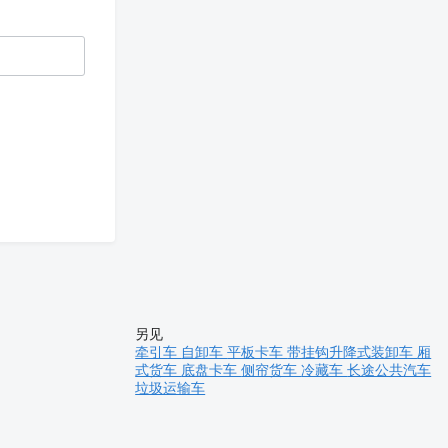
另见
牵引车
自卸车
平板卡车
带挂钩升降式装卸车
厢
式货车
底盘卡车
侧帘货车
冷藏车
长途公共汽车
垃圾运输车