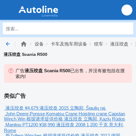
设备
卡车及拖车用设备
绞车
液压绞盘
液压绞盘 Scania R500
广告
液压绞盘 Scania R500
已出售，并没有被包括在搜
索内!
类似广告
液压绞盘
¥4,679
液压绞盘
2015
立陶宛, Šiaulių raj.
John Deere,Ponsse,Komatsu Crane Hoisting crane Capstan
Winch Win
根据请求提供价格
液压绞盘
立陶宛, Kazlų Rūdos
Manitou PT1200
¥38,990
液压绞盘
2008
1,200 千克
意大利,
Rome
新Zollern Winches
根据请求提供价格
液压绞盘
2012
德国,