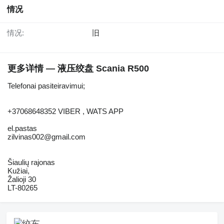
情况
情况:
旧
更多详情 — 液压绞盘 Scania R500
Telefonai pasiteiravimui;
+37068648352 VIBER , WATS APP
el.pastas
zilvinas002@gmail.com
Šiaulių rajonas
Kužiai,
Žalioji 30
LT-80265