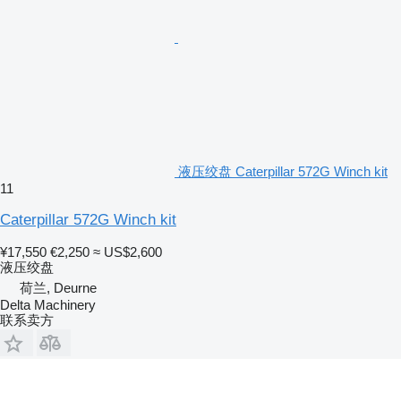
液压绞盘 Caterpillar 572G Winch kit
11
Caterpillar 572G Winch kit
¥17,550
€2,250
≈ US$2,600
液压绞盘
荷兰, Deurne
Delta Machinery
联系卖方